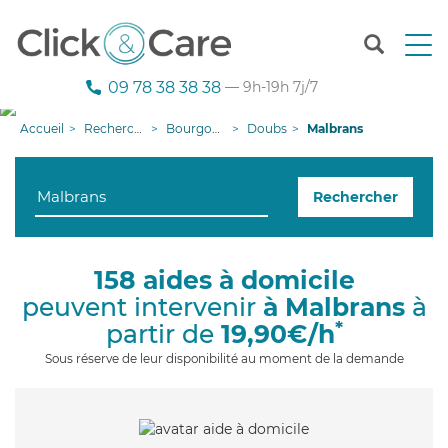
T
o
g
09 78 38 38 38
— 9h-19h 7j/7
g
l
Accueil
Recherche aide à domicile
Bourgogne-Franche-Comté
Doubs
Malbrans
e
n
a
Rechercher
v
i
g
a
158 aides à domicile
t
peuvent intervenir
à Malbrans
à
i
o
*
partir de
19,90€/h
n
Sous réserve de leur disponibilité au moment de la demande