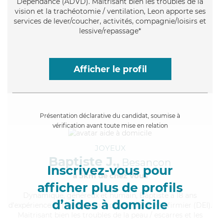
Dépendance (ADVD). Maitrisant bien les troubles de la
vision et la trachéotomie / ventilation, Leon apporte ses
services de lever/coucher, activités, compagnie/loisirs et
lessive/repassage*
Afficher le profil
Présentation déclarative du candidat, soumise à
vérification avant toute mise en relation
JOYEUX
Baptiste J.,
Besançon
Inscrivez-vous pour
à 5km de chez Vous
afficher plus de profils
Dynamique
, généreux et humain, Baptiste a 18 ans
d’aides à domicile
d'expérience et possède un diplôme d'Etat d'infirmier (DEI).
Maitrisant bien les troubles de la peau / escarres et les