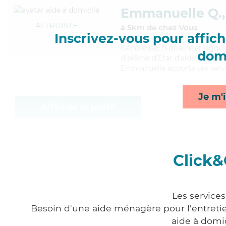
Emmanuelle Q.,
ALTRUISTE
à 5km de chez Vous
Inscrivez-vous pour affiche
Généreuse
, humaine et rigou
domi
diplôme d'Etat d'aide-soignant
Emmanuelle apporte ses service
Je m'i
Afficher le profil
Click&
Les service
Besoin d'une aide ménagère pour l'entretien
aide à domi