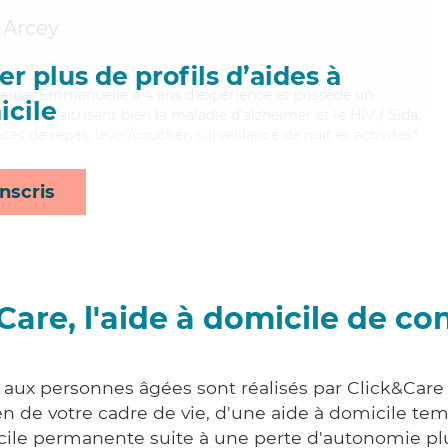
Arcey
r plus de profils d’aides à
reuse, Emmanuelle a 4 ans d'expérience et possède un
cile
 (AS). Maitrisant bien la maladie d'alzheimer et le HIV / Sida,
s de repas, lever/coucher, surveillance de nuit et activités*
nscris
Care, l'aide à domicile de co
s aux personnes âgées sont réalisés par Click&Care
 de votre cadre de vie, d'une aide à domicile tem
cile permanente suite à une perte d'autonomie pl