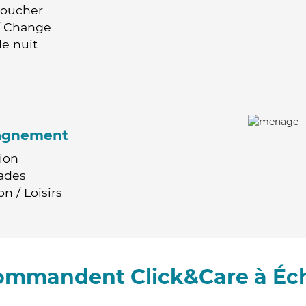
Coucher
 / Change
e nuit
agnement
ion
ades
n / Loisirs
commandent Click&Care à É