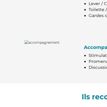
Lever / 
Toilette
Gardes d
Accomp
Stimulat
Promen
Discussio
Ils re