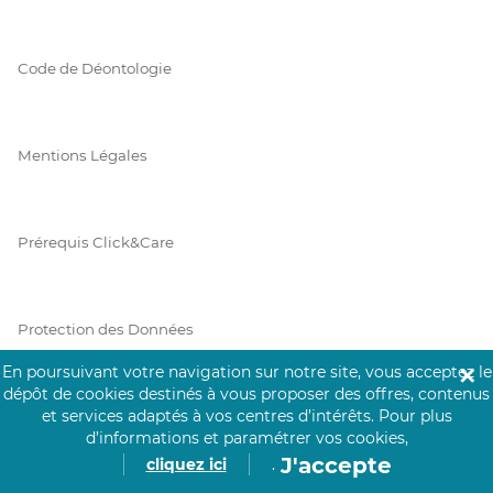
Code de Déontologie
Mentions Légales
Prérequis Click&Care
Protection des Données
En poursuivant votre navigation sur notre site, vous acceptez le
✕
dépôt de cookies destinés à vous proposer des offres, contenus
et services adaptés à vos centres d’intérêts.
Pour plus
Vie Privée
d’informations et paramétrer vos cookies,
J'accepte
cliquez ici
.