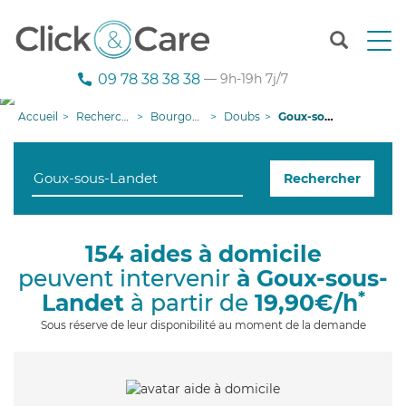
T
o
g
09 78 38 38 38
— 9h-19h 7j/7
g
l
Accueil
Recherche aide à domicile
Bourgogne-Franche-Comté
Doubs
Goux-sous-Landet
e
n
a
Rechercher
v
i
g
a
154 aides à domicile
t
peuvent intervenir
à Goux-sous-
i
o
*
Landet
à partir de
19,90€/h
n
Sous réserve de leur disponibilité au moment de la demande