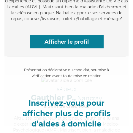
d'expérience et possède un diplôme d'Assistante De Vie aux
Familles (ADVF). Maitrisant bien la maladie d'alzheimer et
la sclérose en plaque, Nathalie apporte ses services de
repas, courses/livraison, toilette/habillage et ménage*
Afficher le profil
Présentation déclarative du candidat, soumise à
vérification avant toute mise en relation
SÉRIEUX
Gauthier P.,
Nancray
Inscrivez-vous pour
à 5km de chez Vous
afficher plus de profils
Altruiste
, chaleureux et soigneux, Gauthier a 18 ans
d’aides à domicile
d'expérience et possède un diplôme d'Aide Médico-
Psychologique (AMP). Maitrisant bien la maladie de