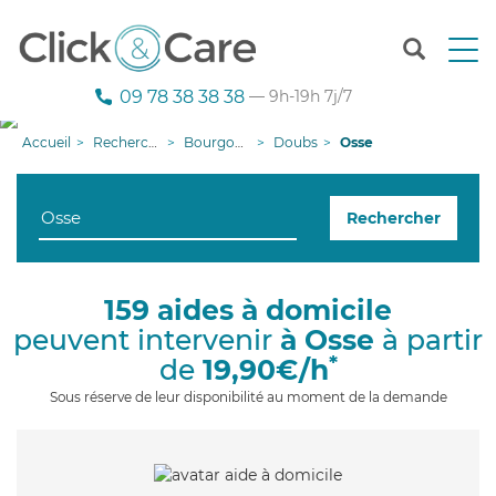
T
o
g
09 78 38 38 38
— 9h-19h 7j/7
g
l
Accueil
Recherche aide à domicile
Bourgogne-Franche-Comté
Doubs
Osse
e
n
a
Rechercher
v
i
g
a
159 aides à domicile
t
peuvent intervenir
à Osse
à partir
i
o
*
de
19,90€/h
n
Sous réserve de leur disponibilité au moment de la demande