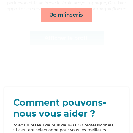
parkinson et la sclérose latérale amyotrophique, Gauthier
apporte ses services de repas, ménage, compagnie/loisirs
Je m'inscris
et transports*
Afficher le profil
Comment pouvons-
nous vous aider ?
Avec un réseau de plus de 180 000 professionnels,
Click&Care sélectionne pour vous les meilleurs