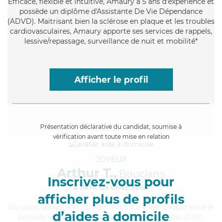
Efficace
, flexible et intuitive, Amaury a 5 ans d'expérience et
possède un diplôme d'Assistante De Vie Dépendance
(ADVD). Maitrisant bien la sclérose en plaque et les troubles
cardiovasculaires, Amaury apporte ses services de rappels,
lessive/repassage, surveillance de nuit et mobilité*
Afficher le profil
Présentation déclarative du candidat, soumise à
vérification avant toute mise en relation
JOYEUX
Arthur T.,
Bouclans
Inscrivez-vous pour
à 5km de chez Vous
afficher plus de profils
Altruiste
, appliqué et humain, Arthur a 6 ans d'expérience et
d’aides à domicile
possède un BEP Carrières Sanitaires et Sociales (CSS).