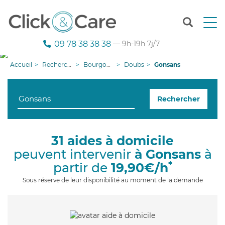
T
o
g
09 78 38 38 38
— 9h-19h 7j/7
g
l
Accueil
Recherche aide à domicile
Bourgogne-Franche-Comté
Doubs
Gonsans
e
n
a
Rechercher
v
i
g
a
31 aides à domicile
t
peuvent intervenir
à Gonsans
à
i
o
*
partir de
19,90€/h
n
Sous réserve de leur disponibilité au moment de la demande