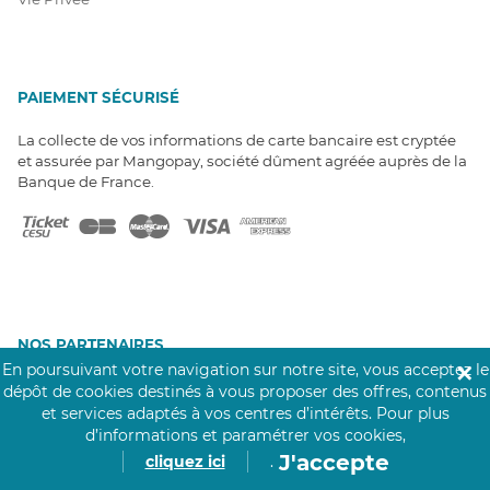
PAIEMENT SÉCURISÉ
La collecte de vos informations de carte bancaire est cryptée
et assurée par Mangopay, société dûment agréée auprès de la
Banque de France.
NOS PARTENAIRES
En poursuivant votre navigation sur notre site, vous acceptez le
✕
Click&Care est soutenu par les Groupes
dépôt de cookies destinés à vous proposer des offres, contenus
Caisse des Dépôts et MAIF.
et services adaptés à vos centres d’intérêts.
Pour plus
d’informations et paramétrer vos cookies,
J'accepte
cliquez ici
.