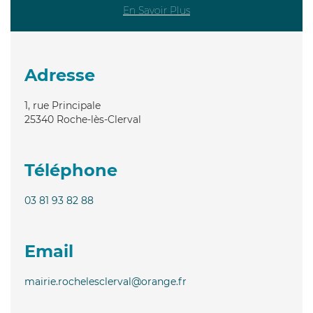
En Savoir Plus
Adresse
1, rue Principale
25340
Roche-lès-Clerval
Téléphone
03 81 93 82 88
Email
mairie.rochelesclerval@orange.fr