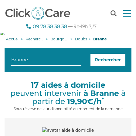
T
o
g
09 78 38 38 38
— 9h-19h 7j/7
g
l
Accueil
Recherche aide à domicile
Bourgogne-Franche-Comté
Doubs
Branne
e
n
a
Rechercher
v
i
g
a
17 aides à domicile
t
peuvent intervenir
à Branne
à
i
o
*
partir de
19,90€/h
n
Sous réserve de leur disponibilité au moment de la demande