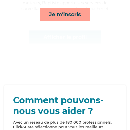
moteurs, Baptiste apporte ses services de
surveillance de nuit, repas, lever/coucher et
Je m'inscris
toilette/habillage*
Afficher le profil
Comment pouvons-
nous vous aider ?
Avec un réseau de plus de 180 000 professionnels,
Click&Care sélectionne pour vous les meilleurs