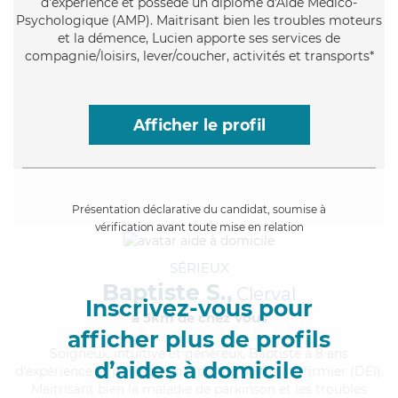
d'expérience et possède un diplôme d'Aide Médico-
Psychologique (AMP). Maitrisant bien les troubles moteurs
et la démence, Lucien apporte ses services de
compagnie/loisirs, lever/coucher, activités et transports*
Afficher le profil
Présentation déclarative du candidat, soumise à
vérification avant toute mise en relation
SÉRIEUX
Baptiste S.,
Clerval
Inscrivez-vous pour
à 5km de chez Vous
afficher plus de profils
Soigneux
, intuitive et généreux, Baptiste a 8 ans
d’aides à domicile
d'expérience et possède un diplôme d'Etat d'infirmier (DEI).
Maitrisant bien la maladie de parkinson et les troubles