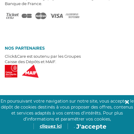
Banque de France.
NOS PARTENAIRES
Click&Care est soutenu par les Groupes
Caisse des Dépôts et MAIF.
EXPERTS À VOTRE ÉCOUTE
En poursuivant votre navigation sur notre site, vous acceptez le
✕
Un besoin de recrutement ? Click&Care vous accompagne par
dépôt de cookies destinés à vous proposer des offres, contenus
téléphone 7/7
.
et services adaptés à vos centres d’intérêts.
Pour plus
Être rappelé aujourd'hui
d’informations et paramétrer vos cookies,
J'accepte
cliquez ici
.
T
É
MOIGNAGES CLIENTS