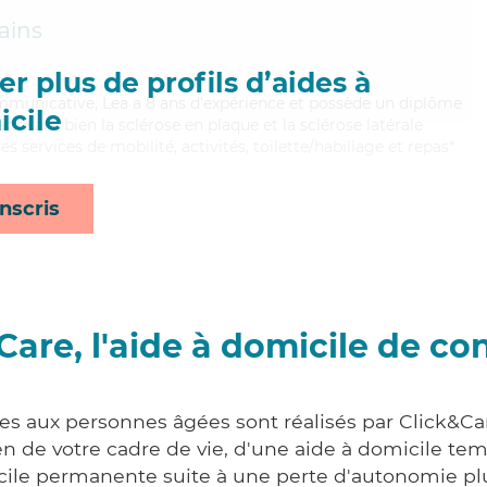
ains
r plus de profils d’aides à
ommunicative, Lea a 8 ans d'expérience et possède un diplôme
cile
itrisant bien la sclérose en plaque et la sclérose latérale
 services de mobilité, activités, toilette/habillage et repas*
nscris
Care, l'aide à domicile de co
ces aux personnes âgées sont réalisés par Click&Car
 de votre cadre de vie, d'une aide à domicile tem
cile permanente suite à une perte d'autonomie pl