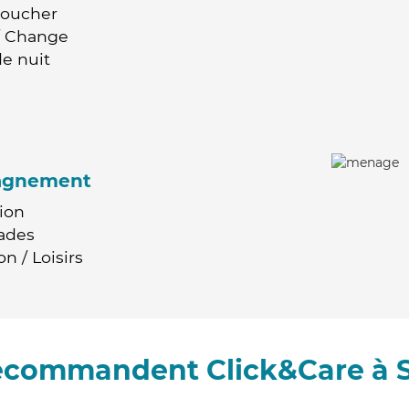
Coucher
 / Change
e nuit
agnement
ion
ades
n / Loisirs
recommandent Click&Care à 