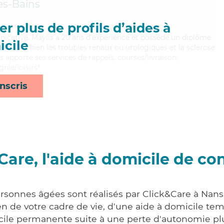
les-Bains
r plus de profils d’aides à
icative, Maylis a 20 ans d'expérience et possède un diplôme
cile
aitrisant bien les troubles rénaux ou urologiques et la sclérose
 apporte ses services de rappels, courses/livraison,
nie/loisirs*
nscris
Care, l'aide à domicile de co
ersonnes âgées sont réalisés par Click&Care à Nan
 de votre cadre de vie, d'une aide à domicile tem
cile permanente suite à une perte d'autonomie pl