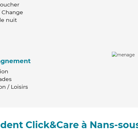
Coucher
 / Change
e nuit
agnement
ion
ades
n / Loisirs
dent Click&Care à Nans-sou