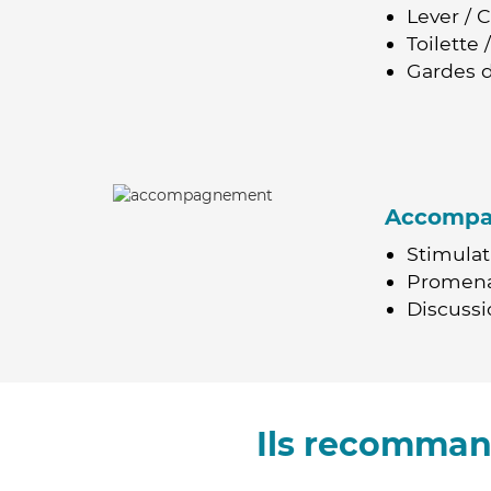
Lever / 
Toilette
Gardes d
Accomp
Stimulat
Promen
Discussio
Ils recomman