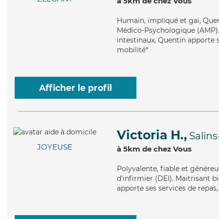
à 5km de chez Vous
Humain
, impliqué et gai, Qu
Médico-Psychologique (AMP). M
intestinaux, Quentin apporte s
mobilité*
Afficher le profil
Victoria H.,
Salins
JOYEUSE
à 5km de chez Vous
Polyvalente
, fiable et génére
d'infirmier (DEI). Maitrisant b
apporte ses services de repas, 