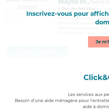
Maylis M.,
Salins-
SPORTIVE
à 5km de chez Vous
Inscrivez-vous pour affiche
Fiable
, coopérative et commun
domi
d'Etat d'aide-soignant (AS). M
latérale amyotrophique, Maylis
surveillance de nuit et compag
Je m'i
Afficher le profil
Click&
Les services aux p
Besoin d'une aide ménagère pour l'entretien
aide à domi