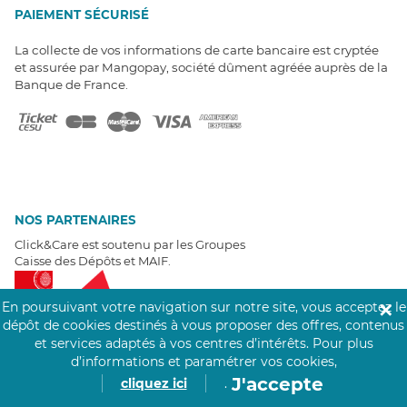
PAIEMENT SÉCURISÉ
La collecte de vos informations de carte bancaire est cryptée
et assurée par Mangopay, société dûment agréée auprès de la
Banque de France.
NOS PARTENAIRES
Click&Care est soutenu par les Groupes
Caisse des Dépôts et MAIF.
En poursuivant votre navigation sur notre site, vous acceptez le
✕
dépôt de cookies destinés à vous proposer des offres, contenus
et services adaptés à vos centres d’intérêts.
Pour plus
d’informations et paramétrer vos cookies,
EXPERTS À VOTRE ÉCOUTE
J'accepte
cliquez ici
.
Un besoin de recrutement ? Click&Care vous accompagne par