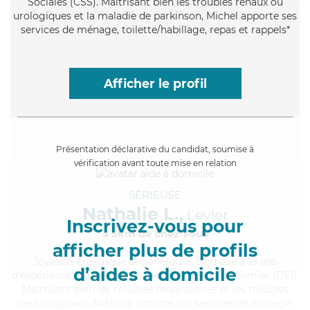
Sociales (CSS). Maitrisant bien les troubles rénaux ou
urologiques et la maladie de parkinson, Michel apporte ses
services de ménage, toilette/habillage, repas et rappels*
Afficher le profil
Présentation déclarative du candidat, soumise à
vérification avant toute mise en relation
SÉRIEUSE
Nathalie L.,
Levier
Inscrivez-vous pour
à 5km de chez Vous
afficher plus de profils
Joyeuse
, énergique et généreuse, Nathalie a 18 ans
d’aides à domicile
d'expérience et possède un diplôme d'Etat d'infirmier (DEI).
Maitrisant bien les troubles respiratoires et les troubles
neurologiques, Nathalie apporte ses services de ménage,