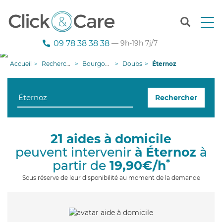
T
o
g
09 78 38 38 38
— 9h-19h 7j/7
g
l
Accueil
Recherche aide à domicile
Bourgogne-Franche-Comté
Doubs
Éternoz
e
n
a
Rechercher
v
i
g
a
21 aides à domicile
t
peuvent intervenir
à Éternoz
à
i
o
*
partir de
19,90€/h
n
Sous réserve de leur disponibilité au moment de la demande