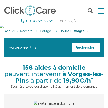
T
o
g
09 78 38 38 38
— 9h-19h 7j/7
g
l
Accueil
Recherche aide à domicile
Bourgogne-Franche-Comté
Doubs
Vorges-les-Pins
e
n
a
Rechercher
v
i
g
a
158 aides à domicile
t
peuvent intervenir
à Vorges-les-
i
o
*
Pins
à partir de
19,90€/h
n
Sous réserve de leur disponibilité au moment de la demande