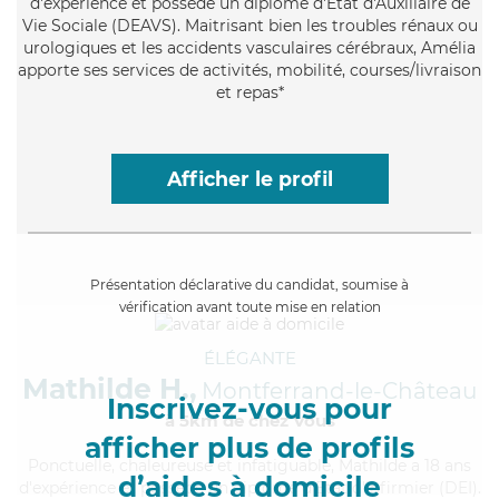
d'expérience et possède un diplôme d'État d'Auxiliaire de
Vie Sociale (DEAVS). Maitrisant bien les troubles rénaux ou
urologiques et les accidents vasculaires cérébraux, Amélia
apporte ses services de activités, mobilité, courses/livraison
et repas*
Afficher le profil
Présentation déclarative du candidat, soumise à
vérification avant toute mise en relation
ÉLÉGANTE
Mathilde H.,
Montferrand-le-Château
Inscrivez-vous pour
à 5km de chez Vous
afficher plus de profils
Ponctuelle
, chaleureuse et infatiguable, Mathilde a 18 ans
d’aides à domicile
d'expérience et possède un diplôme d'Etat d'infirmier (DEI).