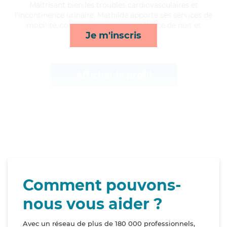
Maitrisant bien les troubles cardiovasculaires et
l'incontinence urinaire, Mathilde apporte ses services de
mobilité, courses/livraison, surveillance de nuit et
Je m'inscris
lessive/repassage*
Afficher le profil
Comment pouvons-
nous vous aider ?
Avec un réseau de plus de 180 000 professionnels,