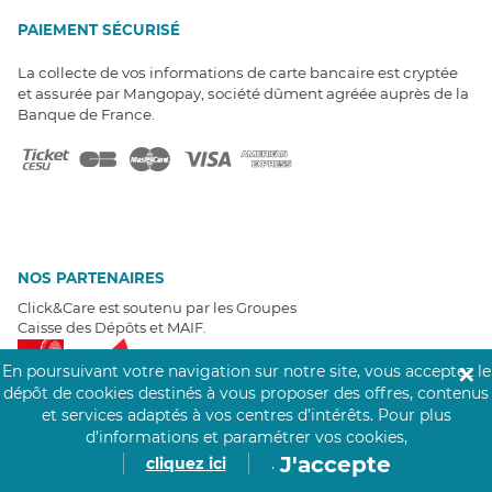
PAIEMENT SÉCURISÉ
La collecte de vos informations de carte bancaire est cryptée
et assurée par Mangopay, société dûment agréée auprès de la
Banque de France.
NOS PARTENAIRES
Click&Care est soutenu par les Groupes
Caisse des Dépôts et MAIF.
En poursuivant votre navigation sur notre site, vous acceptez le
✕
dépôt de cookies destinés à vous proposer des offres, contenus
et services adaptés à vos centres d’intérêts.
Pour plus
d’informations et paramétrer vos cookies,
J'accepte
EXPERTS À VOTRE ÉCOUTE
cliquez ici
.
Un besoin de recrutement ? Click&Care vous accompagne par