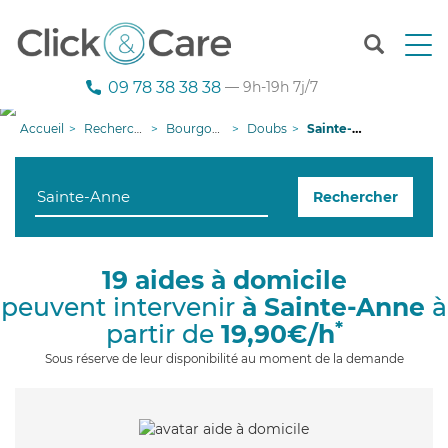
T
o
g
09 78 38 38 38
— 9h-19h 7j/7
g
l
Accueil
Recherche aide à domicile
Bourgogne-Franche-Comté
Doubs
Sainte-Anne
e
n
a
Rechercher
v
i
g
a
19 aides à domicile
t
peuvent intervenir
à Sainte-Anne
à
i
o
*
partir de
19,90€/h
n
Sous réserve de leur disponibilité au moment de la demande