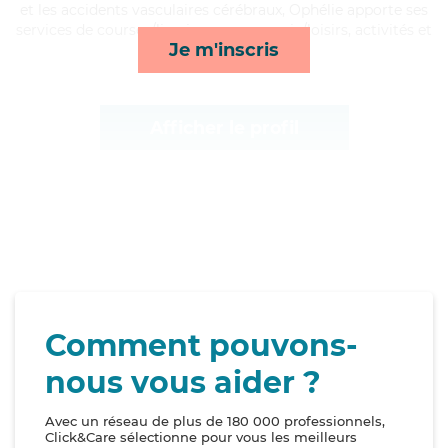
et les accidents vasculaires cérébraux, Ophélie apporte ses
services de courses/livraison, compagnie/loisirs, activités et
Je m'inscris
surveillance de nuit*
Afficher le profil
Comment pouvons-
nous vous aider ?
Avec un réseau de plus de 180 000 professionnels,
Click&Care sélectionne pour vous les meilleurs