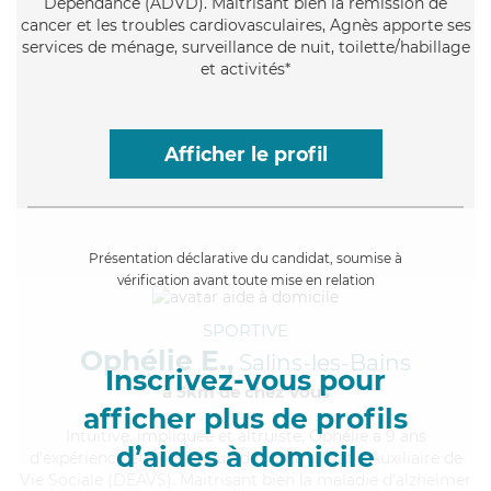
Dépendance (ADVD). Maitrisant bien la rémission de
cancer et les troubles cardiovasculaires, Agnès apporte ses
services de ménage, surveillance de nuit, toilette/habillage
et activités*
Afficher le profil
Présentation déclarative du candidat, soumise à
vérification avant toute mise en relation
SPORTIVE
Ophélie E.,
Salins-les-Bains
Inscrivez-vous pour
à 5km de chez Vous
afficher plus de profils
Intuitive
, impliquée et altruiste, Ophélie a 9 ans
d’aides à domicile
d'expérience et possède un diplôme d'État d'Auxiliaire de
Vie Sociale (DEAVS). Maitrisant bien la maladie d'alzheimer