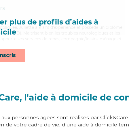
rs
r plus de profils d’aides à
pliquée, Juliette a 9 ans d'expérience et possède un diplôme
cile
e (ADVD). Maitrisant bien les troubles neurologiques et les
te apporte ses services de repas, compagnie/loisirs, ménage et
nscris
Care, l'aide à domicile de co
s aux personnes âgées sont réalisés par Click&Car
 de votre cadre de vie, d'une aide à domicile tem