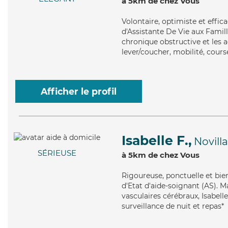
à 5km de chez Vous
Volontaire
, optimiste et effi
d'Assistante De Vie aux Fami
chronique obstructive et les 
lever/coucher, mobilité, course
Afficher le profil
Isabelle F.,
Novilla
SÉRIEUSE
à 5km de chez Vous
Rigoureuse
, ponctuelle et bi
d'Etat d'aide-soignant (AS). M
vasculaires cérébraux, Isabell
surveillance de nuit et repas*