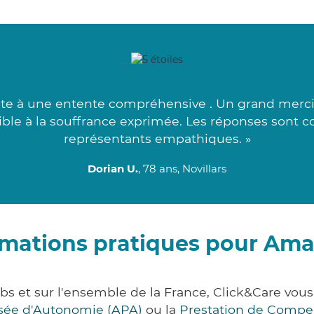
nte à une entente compréhensive . Un grand merci à
tible à la souffrance exprimée. Les réponses sont c
représentants empathiques. »
Dorian U.
, 78 ans, Novillars
rmations pratiques pour Am
s et sur l'ensemble de la France, Click&Care vo
lisée d'Autonomie (APA)
ou la
Prestation de Compe