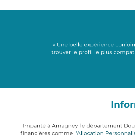
« Une belle expérience conjoi
trouver le profil le plus compa
Info
Impanté à Amagney, le département Doub
financières comme
l'Allocation Personna