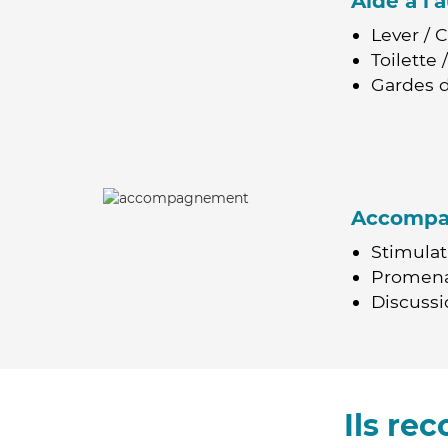
Aide à l
Lever / 
Toilette
Gardes d
Accomp
Stimulat
Promen
Discussio
Ils r