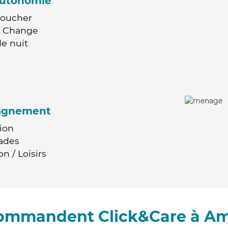
'autonomie
Coucher
 / Change
e nuit
agnement
ion
ades
n / Loisirs
ecommandent Click&Care à A