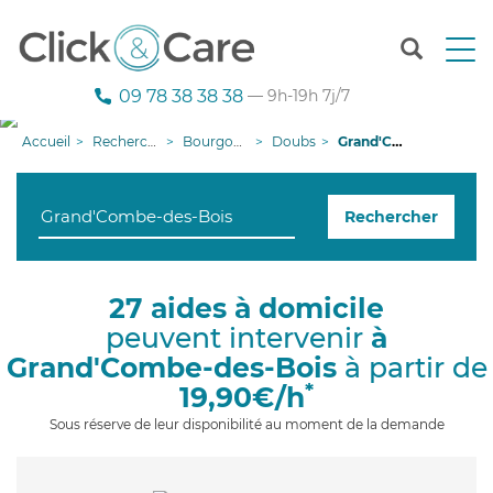
T
o
g
09 78 38 38 38
— 9h-19h 7j/7
g
l
Accueil
Recherche aide à domicile
Bourgogne-Franche-Comté
Doubs
Grand'Combe-des-Bois
e
n
a
Rechercher
v
i
g
a
27 aides à domicile
t
peuvent intervenir
à
i
o
Grand'Combe-des-Bois
à partir de
n
*
19,90€/h
Sous réserve de leur disponibilité au moment de la demande