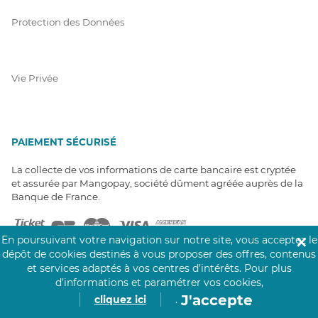
Protection des Données
Vie Privée
PAIEMENT SÉCURISÉ
La collecte de vos informations de carte bancaire est cryptée
et assurée par Mangopay, société dûment agréée auprès de la
Banque de France.
En poursuivant votre navigation sur notre site, vous acceptez le
✕
dépôt de cookies destinés à vous proposer des offres, contenus
et services adaptés à vos centres d’intérêts.
Pour plus
d’informations et paramétrer vos cookies,
J'accepte
cliquez ici
.
NOS PARTENAIRES