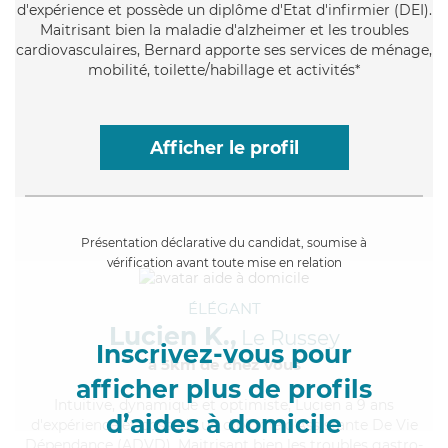
d'expérience et possède un diplôme d'Etat d'infirmier (DEI).
Maitrisant bien la maladie d'alzheimer et les troubles
cardiovasculaires, Bernard apporte ses services de ménage,
mobilité, toilette/habillage et activités*
Afficher le profil
Présentation déclarative du candidat, soumise à
vérification avant toute mise en relation
ÉLÉGANT
Lucien K.,
Le Russey
Inscrivez-vous pour
à 5km de chez Vous
afficher plus de profils
Intuitive
, dynamique et optimiste, Lucien a 9 ans
d’aides à domicile
d'expérience et possède un diplôme d'Assistante De Vie
Dépendance (ADVD). Maitrisant bien les troubles gastro-