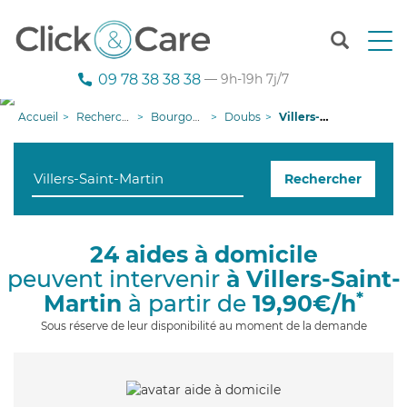
T
o
g
09 78 38 38 38
— 9h-19h 7j/7
g
l
Accueil
Recherche aide à domicile
Bourgogne-Franche-Comté
Doubs
Villers-Saint-Martin
e
n
a
Rechercher
v
i
g
a
24 aides à domicile
t
peuvent intervenir
à Villers-Saint-
i
o
*
Martin
à partir de
19,90€/h
n
Sous réserve de leur disponibilité au moment de la demande