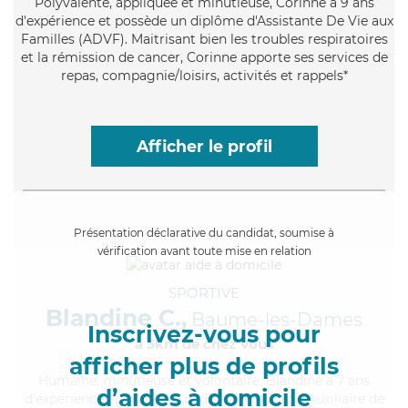
Polyvalente
, appliquée et minutieuse, Corinne a 9 ans
d'expérience et possède un diplôme d'Assistante De Vie aux
Familles (ADVF). Maitrisant bien les troubles respiratoires
et la rémission de cancer, Corinne apporte ses services de
repas, compagnie/loisirs, activités et rappels*
Afficher le profil
Présentation déclarative du candidat, soumise à
vérification avant toute mise en relation
SPORTIVE
Blandine C.,
Baume-les-Dames
Inscrivez-vous pour
à 5km de chez Vous
afficher plus de profils
Humaine
, minutieuse et volontaire, Blandine a 7 ans
d’aides à domicile
d'expérience et possède un diplôme d'État d'Auxiliaire de