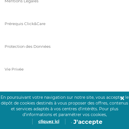
Mentions Légales
Prérequis Click&Care
Protection des Données
Vie Privée
PAIEMENT SÉCURISÉ
En poursuivant votre navigation sur notre site, vous acceptez le
✕
dépôt de cookies destinés à vous proposer des offres, contenus
La collecte de vos informations de carte bancaire est cryptée
et services adaptés à vos centres d’intérêts.
Pour plus
et assurée par Mangopay, société dûment agréée auprès de la
d’informations et paramétrer vos cookies,
Banque de France.
J'accepte
cliquez ici
.