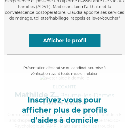
d'expérience et possède un diplôme d'Assistante De Vie aux
Familles (ADVF). Maitrisant bien l'arthrite et la
convalescence postopératoire, Claudia apporte ses services
de ménage, toilette/habillage, rappels et lever/coucher*
Afficher le profil
Présentation déclarative du candidat, soumise à
vérification avant toute mise en relation
ÉLÉGANTE
Mathilde Z.,
Baume-les-Dames
Inscrivez-vous pour
à 5km de chez Vous
afficher plus de profils
Communicative
, attentionnée et énergique, Mathilde a 6
d’aides à domicile
ans d'expérience et possède un diplôme d'Aide Médico-
Psychologique (AMP). Maitrisant bien les troubles