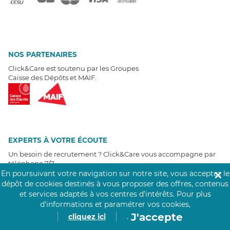
NOS PARTENAIRES
Click&Care est soutenu par les Groupes
Caisse des Dépôts et MAIF.
EXPERTS À VOTRE ÉCOUTE
Un besoin de recrutement ? Click&Care vous accompagne par
téléphone 7/7
.
Être rappelé aujourd'hui
En poursuivant votre navigation sur notre site, vous acceptez le
✕
dépôt de cookies destinés à vous proposer des offres, contenus
et services adaptés à vos centres d’intérêts.
Pour plus
T
É
MOIGNAGES CLIENTS
d’informations et paramétrer vos cookies,
J'accepte
cliquez ici
.
4,6
/5