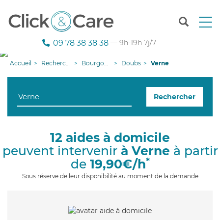
T
o
g
09 78 38 38 38
— 9h-19h 7j/7
g
l
Accueil
Recherche aide à domicile
Bourgogne-Franche-Comté
Doubs
Verne
e
n
a
Rechercher
v
i
g
a
12 aides à domicile
t
peuvent intervenir
à Verne
à partir
i
o
*
de
19,90€/h
n
Sous réserve de leur disponibilité au moment de la demande