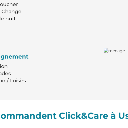
Coucher
 / Change
e nuit
agnement
ion
ades
n / Loisirs
ecommandent Click&Care à U