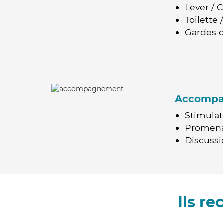
Lever / 
Toilette
Gardes d
Accomp
Stimulat
Promen
Discussio
Ils r