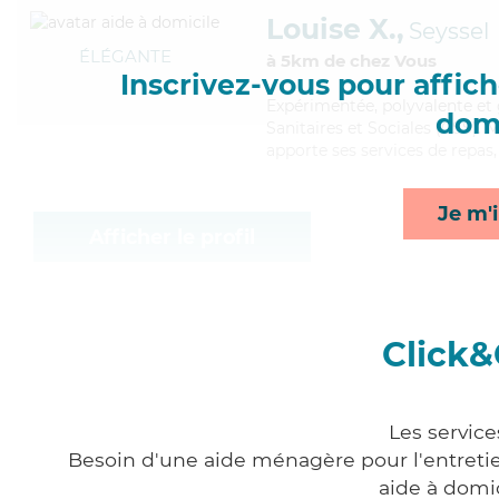
Louise X.,
Seyssel
ÉLÉGANTE
à 5km de chez Vous
Inscrivez-vous pour affiche
Expérimentée
, polyvalente et
domi
Sanitaires et Sociales (CSS). M
apporte ses services de repas, 
Je m'i
Afficher le profil
Click&
Les service
Besoin d'une aide ménagère pour l'entretien
aide à domi