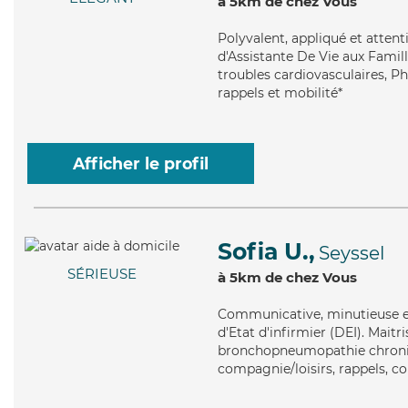
à 5km de chez Vous
Polyvalent
, appliqué et atten
d'Assistante De Vie aux Famill
troubles cardiovasculaires, Phi
rappels et mobilité*
Afficher le profil
Sofia U.,
Seyssel
SÉRIEUSE
à 5km de chez Vous
Communicative
, minutieuse 
d'Etat d'infirmier (DEI). Maitr
bronchopneumopathie chroniqu
compagnie/loisirs, rappels, co