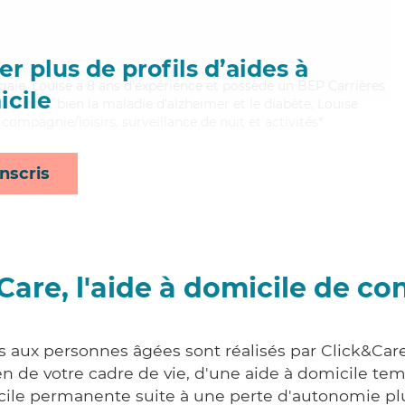
r plus de profils d’aides à
 gaie, Louise a 8 ans d'expérience et possède un BEP Carrières
cile
aitrisant bien la maladie d'alzheimer et le diabète, Louise
compagnie/loisirs, surveillance de nuit et activités*
nscris
Care, l'aide à domicile de co
s aux personnes âgées sont réalisés par Click&Car
 de votre cadre de vie, d'une aide à domicile tem
cile permanente suite à une perte d'autonomie pl