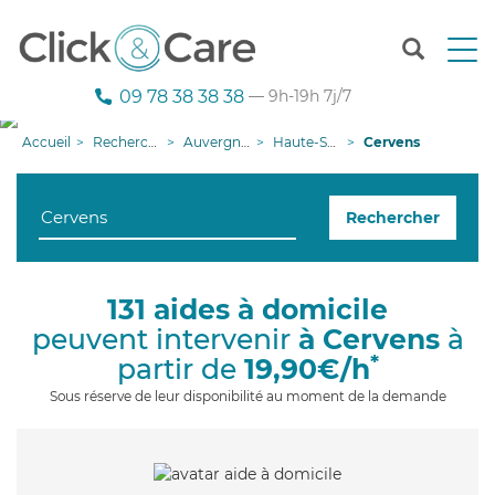
T
o
g
09 78 38 38 38
— 9h-19h 7j/7
g
l
Accueil
Recherche aide à domicile
Auvergne-Rhône-Alpes
Haute-Savoie
Cervens
e
n
a
Rechercher
v
i
g
a
131 aides à domicile
t
peuvent intervenir
à Cervens
à
i
o
*
partir de
19,90€/h
n
Sous réserve de leur disponibilité au moment de la demande