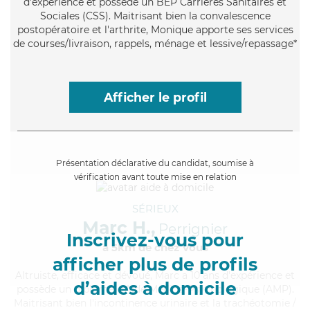
d'expérience et possède un BEP Carrières Sanitaires et
Sociales (CSS). Maitrisant bien la convalescence
postopératoire et l'arthrite, Monique apporte ses services
de courses/livraison, rappels, ménage et lessive/repassage*
Afficher le profil
Présentation déclarative du candidat, soumise à
vérification avant toute mise en relation
SÉRIEUX
Marc H.,
Perrignier
Inscrivez-vous pour
à 5km de chez Vous
afficher plus de profils
Altruiste
, efficace et dévoué, Marc a 10 ans d'expérience et
d’aides à domicile
possède un diplôme d'Aide Médico-Psychologique (AMP).
Maitrisant bien l'incontinence urinaire et la trachéotomie /