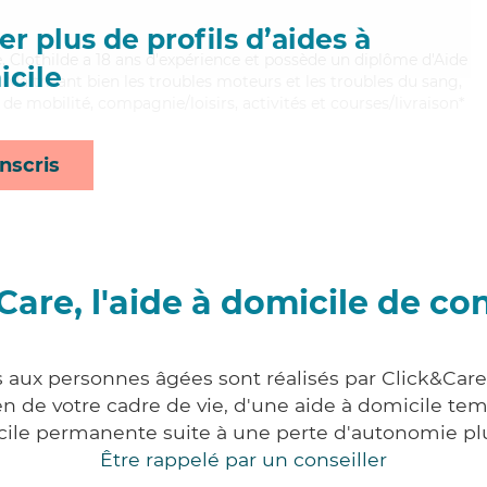
r plus de profils d’aides à
e, Clothilde a 18 ans d'expérience et possède un diplôme d'Aide
cile
aitrisant bien les troubles moteurs et les troubles du sang,
 de mobilité, compagnie/loisirs, activités et courses/livraison*
nscris
Care, l'aide à domicile de co
s aux personnes âgées sont réalisés par Click&Care 
 de votre cadre de vie, d'une aide à domicile tem
cile permanente suite à une perte d'autonomie pl
Être rappelé par un conseiller