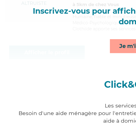
ALTRUISTE
à 5km de chez Vous
Inscrivez-vous pour affiche
Humaine
, fiable et minutieus
domi
Médico-Psychologique (AMP). M
Clothilde apporte ses services
Je m'i
Afficher le profil
Click&
Les service
Besoin d'une aide ménagère pour l'entretien
aide à domi