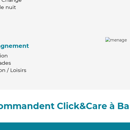
e nuit
agnement
ion
ades
n / Loisirs
commandent Click&Care à Ba