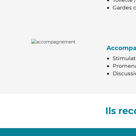
Gardes d
Accomp
Stimulat
Promen
Discussio
Ils re