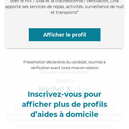
bien le HIV / Sida et la trachéotomie / ventilation, Lina
apporte ses services de repas, activités, surveillance de nuit
et transports*
Afficher le profil
Présentation déclarative du candidat, soumise à
vérification avant toute mise en relation
JOYEUX
Michel X.,
Sciez
Inscrivez-vous pour
à 5km de chez Vous
afficher plus de profils
Flexible
, dévoué et communicatif, Michel a 20 ans
d’aides à domicile
d'expérience et possède un diplôme d'Etat d'aide-soignant
(AS). Maitrisant bien le diabète et les troubles du sang,
Michel apporte ses services de mobilité, ménage,