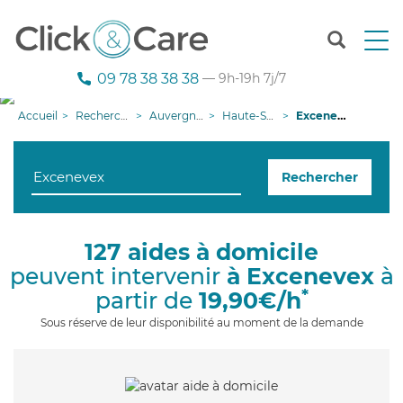
T
o
g
09 78 38 38 38
— 9h-19h 7j/7
g
l
Accueil
Recherche aide à domicile
Auvergne-Rhône-Alpes
Haute-Savoie
Excenevex
e
n
a
Rechercher
v
i
g
a
127 aides à domicile
t
peuvent intervenir
à Excenevex
à
i
o
*
partir de
19,90€/h
n
Sous réserve de leur disponibilité au moment de la demande