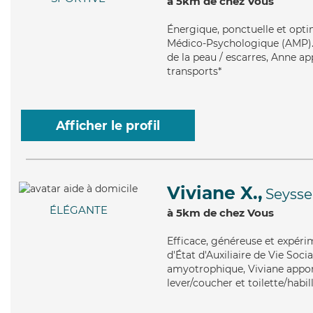
à 5km de chez Vous
Énergique
, ponctuelle et opt
Médico-Psychologique (AMP). M
de la peau / escarres, Anne ap
transports*
Afficher le profil
Viviane X.,
Seysse
ÉLÉGANTE
à 5km de chez Vous
Efficace
, généreuse et expéri
d'État d'Auxiliaire de Vie Soci
amyotrophique, Viviane apport
lever/coucher et toilette/habil