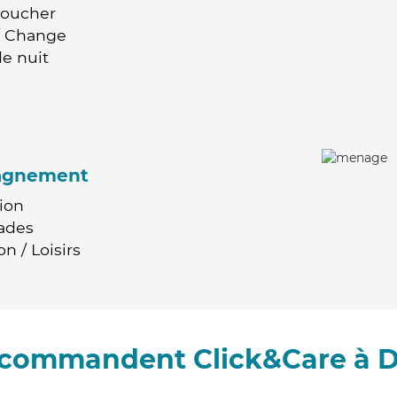
Coucher
 / Change
e nuit
agnement
ion
ades
n / Loisirs
recommandent Click&Care à D