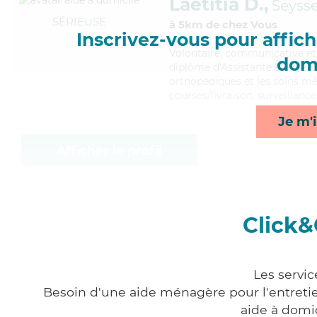
Laetitia D.,
Seysse
SÉRIEUSE
à 5km de chez Vous
Inscrivez-vous pour affiche
Volontaire
, communicative et 
domi
diplôme d'Assistante De Vie 
orthopédiques et les soins méd
courses/livraison, surveillance
Je m'i
Afficher le profil
Click&
Les servic
Besoin d'une aide ménagère pour l'entretien
aide à domi