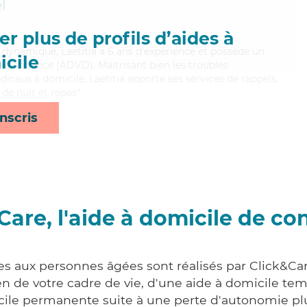
l
r plus de profils d’aides à
dynamique, Laetitia a 6 ans d'expérience et possède un
cile
Dépendance (ADVD). Maitrisant bien les troubles
icaux à domicile, Laetitia apporte ses services de rappels,
 de nuit et repas*
nscris
Care, l'aide à domicile de co
es aux personnes âgées sont réalisés par Click&Car
 de votre cadre de vie, d'une aide à domicile tem
cile permanente suite à une perte d'autonomie pl