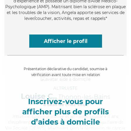
d'expérience et possède un diplôme d'Aide Médico-
Psychologique (AMP). Maitrisant bien la sclérose en plaque
et les troubles de la vision, Angela apporte ses services de
lever/coucher, activités, repas et rappels*
Afficher le profil
Présentation déclarative du candidat, soumise à
vérification avant toute mise en relation
ALTRUISTE
Louise C.,
Thonon-les-Bains
Inscrivez-vous pour
à 5km de chez Vous
afficher plus de profils
Intuitive
, communicative et altruiste, Louise a 11 ans
d’aides à domicile
d'expérience et possède un diplôme d'État d'Auxiliaire de
Vie Sociale (DEAVS). Maitrisant bien la rémission de cancer