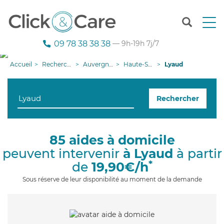
T
o
g
09 78 38 38 38
— 9h-19h 7j/7
g
l
Accueil
Recherche aide à domicile
Auvergne-Rhône-Alpes
Haute-Savoie
Lyaud
e
n
a
Rechercher
v
i
g
a
85 aides à domicile
t
peuvent intervenir
à Lyaud
à partir
i
o
*
de
19,90€/h
n
Sous réserve de leur disponibilité au moment de la demande