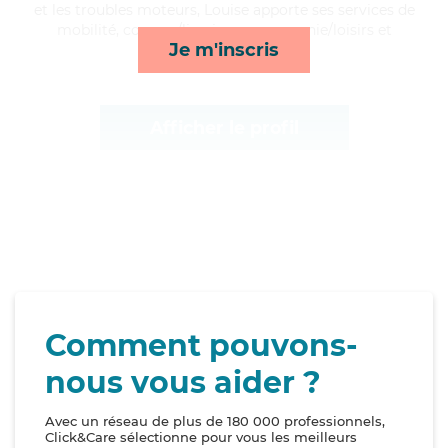
et les troubles moteurs, Louise apporte ses services de
mobilité, courses/livraison, compagnie/loisirs et
Je m'inscris
surveillance de nuit*
Afficher le profil
Comment pouvons-
nous vous aider ?
Avec un réseau de plus de 180 000 professionnels,
Click&Care sélectionne pour vous les meilleurs