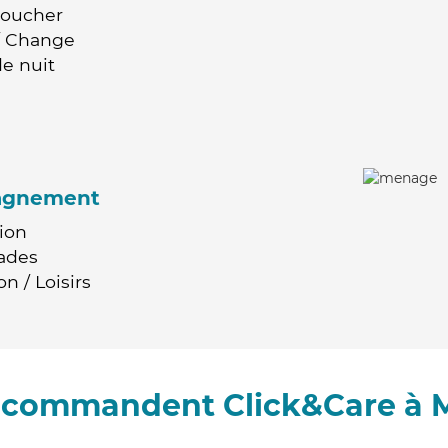
Coucher
 / Change
e nuit
agnement
ion
ades
n / Loisirs
recommandent Click&Care à 