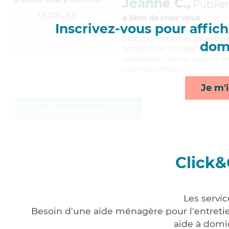
Jeanne C.,
Publier
SÉRIEUSE
à 5km de chez Vous
Inscrivez-vous pour affiche
Gaie
, dynamique et généreuse
domi
Sanitaires et Sociales (CSS). 
ventilation, Jeanne apporte se
toilette/habillage*
Je m'i
Afficher le profil
Click&
Les servi
Besoin d'une aide ménagère pour l'entretien
aide à domi