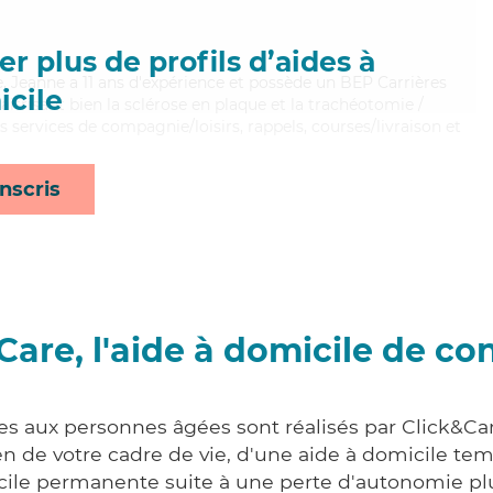
r plus de profils d’aides à
, Jeanne a 11 ans d'expérience et possède un BEP Carrières
cile
Maitrisant bien la sclérose en plaque et la trachéotomie /
s services de compagnie/loisirs, rappels, courses/livraison et
nscris
Care, l'aide à domicile de co
ces aux personnes âgées sont réalisés par Click&Car
 de votre cadre de vie, d'une aide à domicile tem
cile permanente suite à une perte d'autonomie pl