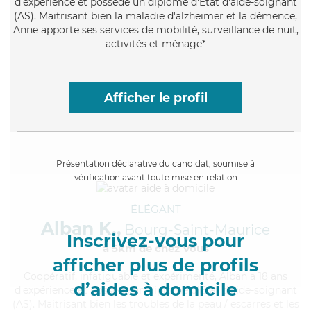
d'expérience et possède un diplôme d'Etat d'aide-soignant
(AS). Maitrisant bien la maladie d'alzheimer et la démence,
Anne apporte ses services de mobilité, surveillance de nuit,
activités et ménage*
Afficher le profil
Présentation déclarative du candidat, soumise à
vérification avant toute mise en relation
ÉLÉGANT
Alban K.,
Bourg-Saint-Maurice
Inscrivez-vous pour
à 5km de chez Vous
afficher plus de profils
Coopératif
, infatiguable et expérimenté, Alban a 18 ans
d’aides à domicile
d'expérience et possède un diplôme d'Etat d'aide-soignant
(AS). Maitrisant bien les troubles de la peau / escarres et les