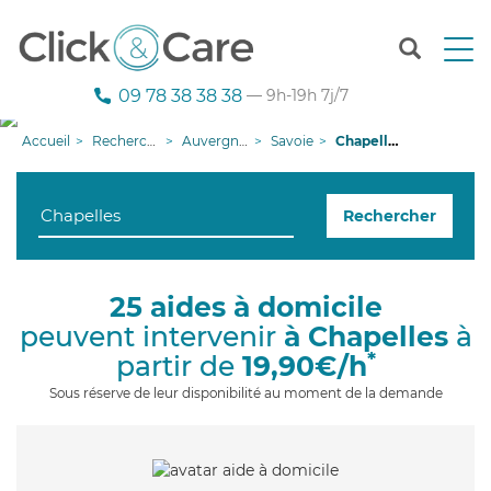
T
o
g
09 78 38 38 38
— 9h-19h 7j/7
g
l
Accueil
Recherche aide à domicile
Auvergne-Rhône-Alpes
Savoie
Chapelles
e
n
a
Rechercher
v
i
g
a
25 aides à domicile
t
peuvent intervenir
à Chapelles
à
i
o
*
partir de
19,90€/h
n
Sous réserve de leur disponibilité au moment de la demande