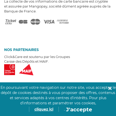
La collecte de vos informations de carte bancaire est cryptée
et assurée par Mangopay, société dûment agréée auprès de la
Banque de France.
NOS PARTENAIRES
Click&Care est soutenu par les Groupes
Caisse des Dépôts et MAIF.
En poursuivant votre navigation sur notre site, vous acceptez le
✕
dépôt de cookies destinés à vous proposer des offres, contenus
EXPERTS À VOTRE ÉCOUTE
et services adaptés à vos centres d’intérêts.
Pour plus
Un besoin de recrutement ? Click&Care vous accompagne par
d’informations et paramétrer vos cookies,
téléphone 7/7
.
J'accepte
cliquez ici
.
Être rappelé aujourd'hui