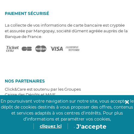
PAIEMENT SÉCURISÉ
La collecte de vos informations de carte bancaire est cryptée
et assurée par Mangopay, société dûment agréée auprès de la
Banque de France.
NOS PARTENAIRES
Click&Care est soutenu par les Groupes
Caisse des Dépôts et MAIF.
En poursuivant votre navigation sur notre site, vous acceptez le
✕
dépôt de cookies destinés à vous proposer des offres, contenus
et services adaptés à vos centres d’intérêts.
Pour plus
d’informations et paramétrer vos cookies,
J'accepte
cliquez ici
.
EXPERTS À VOTRE ÉCOUTE