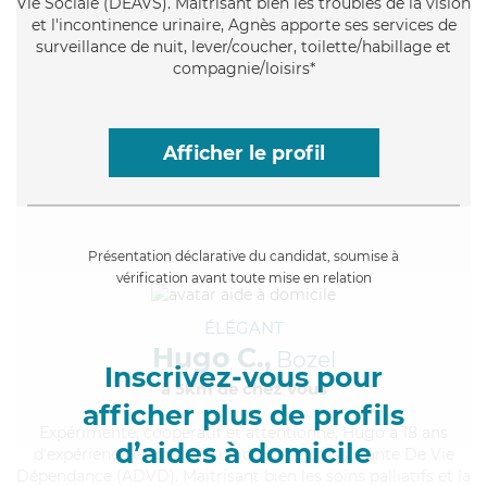
Vie Sociale (DEAVS). Maitrisant bien les troubles de la vision
et l'incontinence urinaire, Agnès apporte ses services de
surveillance de nuit, lever/coucher, toilette/habillage et
compagnie/loisirs*
Afficher le profil
Présentation déclarative du candidat, soumise à
vérification avant toute mise en relation
ÉLÉGANT
Hugo C.,
Bozel
Inscrivez-vous pour
à 5km de chez Vous
afficher plus de profils
Expérimenté
, coopératif et attentionné, Hugo a 18 ans
d’aides à domicile
d'expérience et possède un diplôme d'Assistante De Vie
Dépendance (ADVD). Maitrisant bien les soins palliatifs et la