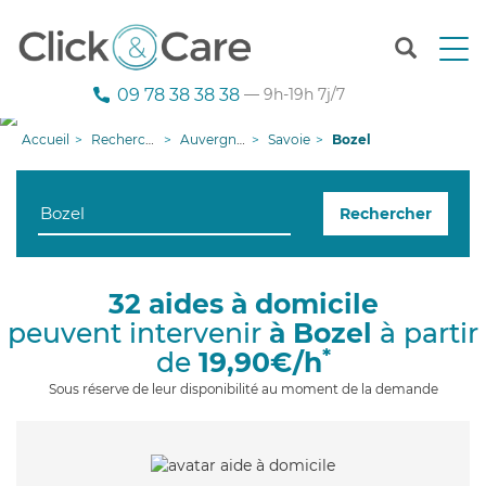
T
o
g
09 78 38 38 38
— 9h-19h 7j/7
g
l
Accueil
Recherche aide à domicile
Auvergne-Rhône-Alpes
Savoie
Bozel
e
n
a
Rechercher
v
i
g
a
32 aides à domicile
t
peuvent intervenir
à Bozel
à partir
i
o
*
de
19,90€/h
n
Sous réserve de leur disponibilité au moment de la demande