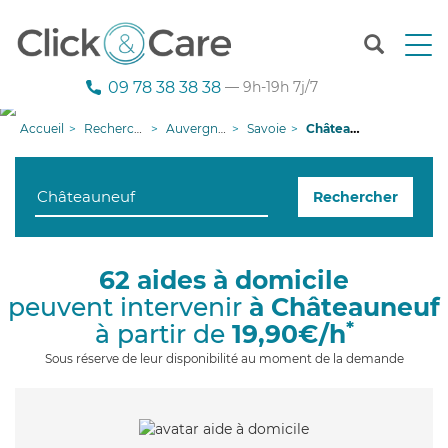
T
o
g
09 78 38 38 38
— 9h-19h 7j/7
g
l
Accueil
Recherche aide à domicile
Auvergne-Rhône-Alpes
Savoie
Châteauneuf
e
n
a
Rechercher
v
i
g
a
62 aides à domicile
t
peuvent intervenir
à Châteauneuf
i
o
*
à partir de
19,90€/h
n
Sous réserve de leur disponibilité au moment de la demande