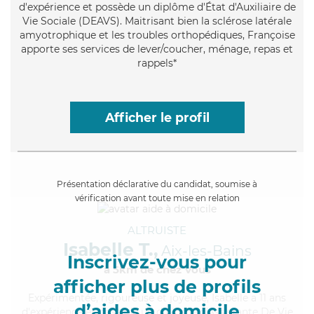
d'expérience et possède un diplôme d'État d'Auxiliaire de
Vie Sociale (DEAVS). Maitrisant bien la sclérose latérale
amyotrophique et les troubles orthopédiques, Françoise
apporte ses services de lever/coucher, ménage, repas et
rappels*
Afficher le profil
Présentation déclarative du candidat, soumise à
vérification avant toute mise en relation
ALTRUISTE
Isabelle T.,
Aix-les-Bains
Inscrivez-vous pour
à 5km de chez Vous
afficher plus de profils
Expérimentée
, rigoureuse et joyeuse, Isabelle a 11 ans
d’aides à domicile
d'expérience et possède un diplôme d'Assistante De Vie