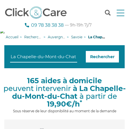
T
o
g
09 78 38 38 38
— 9h-19h 7j/7
g
l
Accueil
Recherche aide à domicile
Auvergne-Rhône-Alpes
Savoie
La Chapelle-du-Mont-du-Chat
e
n
a
Rechercher
v
i
g
a
165 aides à domicile
t
peuvent intervenir
à La Chapelle-
i
o
du-Mont-du-Chat
à partir de
n
*
19,90€/h
Sous réserve de leur disponibilité au moment de la demande