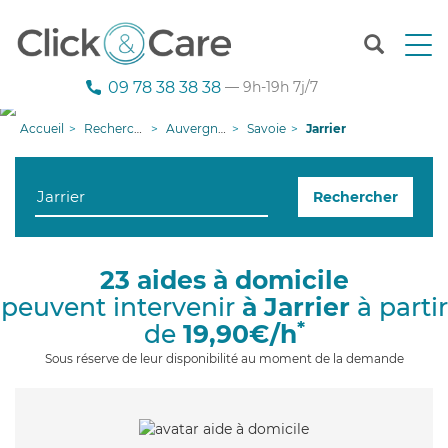
T
o
g
09 78 38 38 38
— 9h-19h 7j/7
g
l
Accueil
Recherche aide à domicile
Auvergne-Rhône-Alpes
Savoie
Jarrier
e
n
a
Rechercher
v
i
g
a
23 aides à domicile
t
peuvent intervenir
à Jarrier
à partir
i
o
*
de
19,90€/h
n
Sous réserve de leur disponibilité au moment de la demande