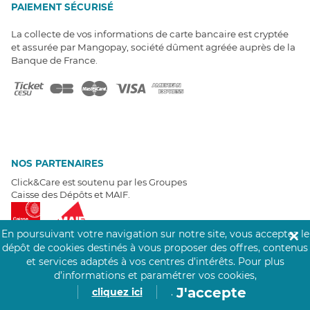
PAIEMENT SÉCURISÉ
La collecte de vos informations de carte bancaire est cryptée
et assurée par Mangopay, société dûment agréée auprès de la
Banque de France.
NOS PARTENAIRES
Click&Care est soutenu par les Groupes
Caisse des Dépôts et MAIF.
En poursuivant votre navigation sur notre site, vous acceptez le
✕
dépôt de cookies destinés à vous proposer des offres, contenus
et services adaptés à vos centres d’intérêts.
Pour plus
d’informations et paramétrer vos cookies,
EXPERTS À VOTRE ÉCOUTE
J'accepte
cliquez ici
.
Un besoin de recrutement ? Click&Care vous accompagne par
téléphone 7/7
.