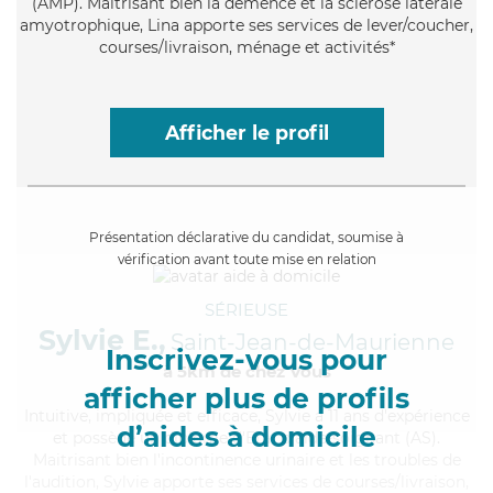
(AMP). Maitrisant bien la démence et la sclérose latérale
amyotrophique, Lina apporte ses services de lever/coucher,
courses/livraison, ménage et activités*
Afficher le profil
Présentation déclarative du candidat, soumise à
vérification avant toute mise en relation
SÉRIEUSE
Sylvie E.,
Saint-Jean-de-Maurienne
Inscrivez-vous pour
à 5km de chez Vous
afficher plus de profils
Intuitive
, impliquée et efficace, Sylvie a 11 ans d'expérience
d’aides à domicile
et possède un diplôme d'Etat d'aide-soignant (AS).
Maitrisant bien l'incontinence urinaire et les troubles de
l'audition, Sylvie apporte ses services de courses/livraison,