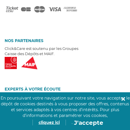
NOS PARTENAIRES
Click&Care est soutenu par les Groupes
Caisse des Dépôts et MAIF.
EXPERTS À VOTRE ÉCOUTE
Un besoin de recrutement ? Click&Care vous accompagne par
En poursuivant votre navigation sur notre site, vous acceptez le
✕
téléphone 7/7
.
dépôt de cookies destinés à vous proposer des offres, contenus
Être rappelé aujourd'hui
et services adaptés à vos centres d’intérêts.
Pour plus
d’informations et paramétrer vos cookies,
J'accepte
cliquez ici
.
T
É
MOIGNAGES CLIENTS