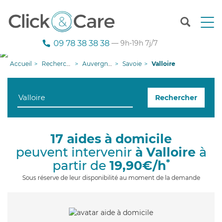
T
o
g
09 78 38 38 38
— 9h-19h 7j/7
g
l
Accueil
Recherche aide à domicile
Auvergne-Rhône-Alpes
Savoie
Valloire
e
n
a
Rechercher
v
i
g
a
17 aides à domicile
t
peuvent intervenir
à Valloire
à
i
o
*
partir de
19,90€/h
n
Sous réserve de leur disponibilité au moment de la demande