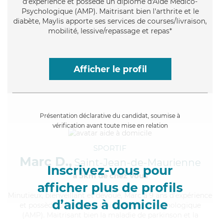
d'expérience et possède un diplôme d'Aide Médico-
Psychologique (AMP). Maitrisant bien l'arthrite et le
diabète, Maylis apporte ses services de courses/livraison,
mobilité, lessive/repassage et repas*
Afficher le profil
Présentation déclarative du candidat, soumise à
vérification avant toute mise en relation
SPORTIF
Marc D.,
Saint-Jean-de-Maurienne
Inscrivez-vous pour
à 5km de chez Vous
afficher plus de profils
Minutieux
, bienveillant et dévoué, Marc a 9 ans d'expérience
d’aides à domicile
et possède un diplôme d'Aide Médico-Psychologique
(AMP). Maitrisant bien la maladie de parkinson et la