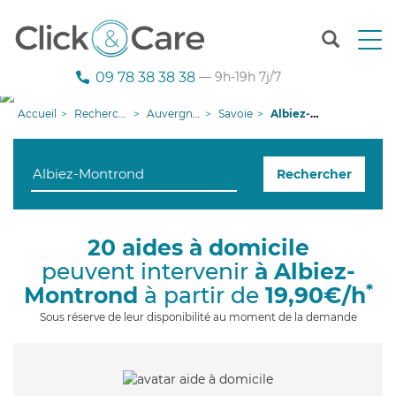
T
o
g
09 78 38 38 38
— 9h-19h 7j/7
g
l
Accueil
Recherche aide à domicile
Auvergne-Rhône-Alpes
Savoie
Albiez-Montrond
e
n
a
Rechercher
v
i
g
a
20 aides à domicile
t
peuvent intervenir
à Albiez-
i
o
*
Montrond
à partir de
19,90€/h
n
Sous réserve de leur disponibilité au moment de la demande