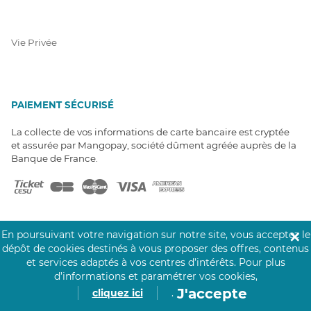
Vie Privée
PAIEMENT SÉCURISÉ
La collecte de vos informations de carte bancaire est cryptée
et assurée par Mangopay, société dûment agréée auprès de la
Banque de France.
En poursuivant votre navigation sur notre site, vous acceptez le
✕
dépôt de cookies destinés à vous proposer des offres, contenus
NOS PARTENAIRES
et services adaptés à vos centres d’intérêts.
Pour plus
d’informations et paramétrer vos cookies,
Click&Care est soutenu par les Groupes
J'accepte
cliquez ici
.
Caisse des Dépôts et MAIF.