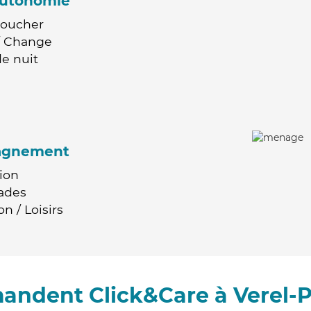
'autonomie
Coucher
 / Change
e nuit
agnement
ion
ades
n / Loisirs
mandent Click&Care à Verel-