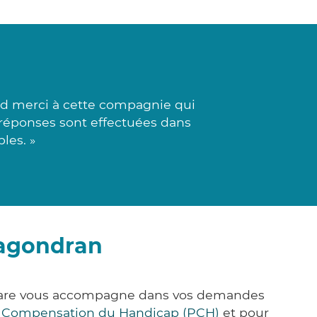
nd merci à cette compagnie qui
 réponses sont effectuées dans
les. »
ragondran
k&Care vous accompagne dans vos demandes
e Compensation du Handicap (PCH)
et pour