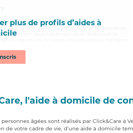
ry
r plus de profils d’aides à
reux, Henri a 8 ans d'expérience et possède un diplôme d'Aide
cile
aitrisant bien les accidents vasculaires cérébraux et les
 apporte ses services de rappels, lessive/repassage, ménage et
nscris
Care, l'aide à domicile de co
x personnes âgées sont réalisés par Click&Care à V
 de votre cadre de vie, d'une aide à domicile tem