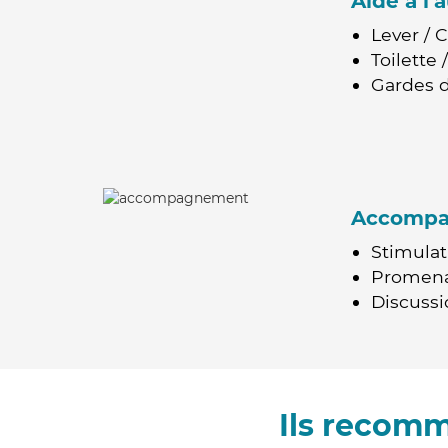
Aide à l
Lever / 
Toilette
Gardes d
Accomp
Stimulat
Promen
Discussio
Ils recom