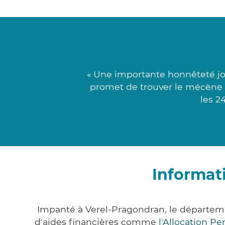
« Une importante honnêteté jo
promet de trouver le mécène l
les 2
Informat
Impanté à Verel-Pragondran, le départem
d'aides financières comme
l'Allocation P