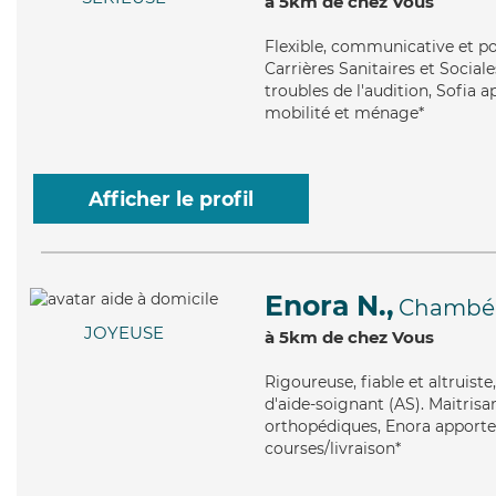
à 5km de chez Vous
Flexible
, communicative et po
Carrières Sanitaires et Social
troubles de l'audition, Sofia a
mobilité et ménage*
Afficher le profil
Enora N.,
Chambé
JOYEUSE
à 5km de chez Vous
Rigoureuse
, fiable et altruis
d'aide-soignant (AS). Maitrisa
orthopédiques, Enora apporte s
courses/livraison*