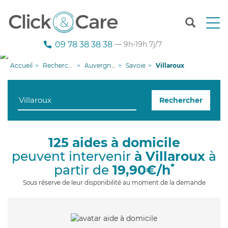
T
o
g
09 78 38 38 38
— 9h-19h 7j/7
g
l
Accueil
Recherche aide à domicile
Auvergne-Rhône-Alpes
Savoie
Villaroux
e
n
a
Rechercher
v
i
g
a
125 aides à domicile
t
peuvent intervenir
à Villaroux
à
i
o
*
partir de
19,90€/h
n
Sous réserve de leur disponibilité au moment de la demande