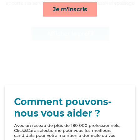
apporte ses services de rappels, activités, lessive/repassage
Je m'inscris
et ménage*
Afficher le profil
Comment pouvons-
nous vous aider ?
Avec un réseau de plus de 180 000 professionnels,
Click&Care sélectionne pour vous les meilleurs
candidats pour votre maintien à domicile ou vos