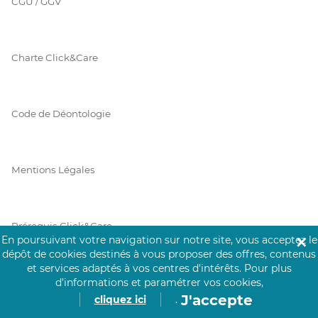
CGU / GGV
Charte Click&Care
Code de Déontologie
Mentions Légales
Prérequis Click&Care
En poursuivant votre navigation sur notre site, vous acceptez le
✕
dépôt de cookies destinés à vous proposer des offres, contenus
et services adaptés à vos centres d’intérêts.
Pour plus
Protection des Données
d’informations et paramétrer vos cookies,
J'accepte
cliquez ici
.