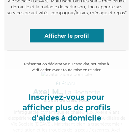
Vie Sociale (DEAVS). Maitrisant bien les soins médicaux à
domicile et la maladie de parkinson, Theo apporte ses
services de activités, compagnie/loisirs, ménage et repas*
Afficher le profil
Présentation déclarative du candidat, soumise à
vérification avant toute mise en relation
ÉLÉGANT
Axel M.,
La Rochette
Inscrivez-vous pour
à 5km de chez Vous
afficher plus de profils
Infatiguable
, dynamique et chaleureux, Axel a 4 ans
d’aides à domicile
d'expérience et possède un diplôme d'État d'Auxiliaire de
Vie Sociale (DEAVS). Maitrisant bien la trachéotomie /
ventilation et les troubles de la peau / escarres, Axel