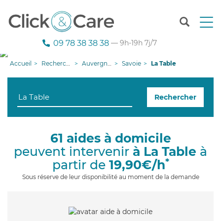
T
o
g
09 78 38 38 38
— 9h-19h 7j/7
g
l
Accueil
Recherche aide à domicile
Auvergne-Rhône-Alpes
Savoie
La Table
e
n
a
Rechercher
v
i
g
a
61 aides à domicile
t
peuvent intervenir
à La Table
à
i
o
*
partir de
19,90€/h
n
Sous réserve de leur disponibilité au moment de la demande