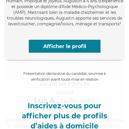
Humain
, impliqué et joyeux, Augustin a 4 ans d'expérience
et possède un diplôme d'Aide Médico-Psychologique
(AMP). Maitrisant bien la maladie d'alzheimer et les
troubles neurologiques, Augustin apporte ses services de
lever/coucher, compagnie/loisirs, ménage et transports*
Afficher le profil
Présentation déclarative du candidat, soumise à
vérification avant toute mise en relation
JOYEUX
Luc A.,
La Rochette
Inscrivez-vous pour
à 5km de chez Vous
afficher plus de profils
Bienveillant
, fiable et énergique, Luc a 20 ans d'expérience
d’aides à domicile
et possède un BEP Carrières Sanitaires et Sociales (CSS).