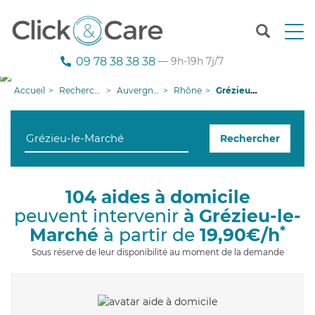
T
o
g
09 78 38 38 38
— 9h-19h 7j/7
g
l
Accueil
Recherche aide à domicile
Auvergne-Rhône-Alpes
Rhône
Grézieu-le-Marché
e
n
a
Rechercher
v
i
g
a
104 aides à domicile
t
peuvent intervenir
à Grézieu-le-
i
o
*
Marché
à partir de
19,90€/h
n
Sous réserve de leur disponibilité au moment de la demande