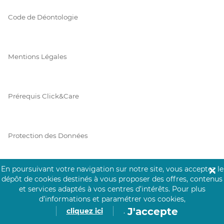
Code de Déontologie
Mentions Légales
Prérequis Click&Care
Protection des Données
En poursuivant votre navigation sur notre site, vous acceptez le
✕
Vie Privée
dépôt de cookies destinés à vous proposer des offres, contenus
et services adaptés à vos centres d’intérêts.
Pour plus
d’informations et paramétrer vos cookies,
J'accepte
cliquez ici
.
PAIEMENT SÉCURISÉ