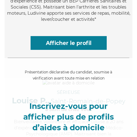
d'expérience et possède un BEP Carrières Sanitaires et
Sociales (CSS). Maitrisant bien l'arthrite et les troubles
moteurs, Ludivine apporte ses services de repas, mobilité,
lever/coucher et activités*
Afficher le profil
Présentation déclarative du candidat, soumise à
vérification avant toute mise en relation
SÉRIEUSE
Louise P.,
Saint-Romain-de-Popey
Inscrivez-vous pour
à 5km de chez Vous
afficher plus de profils
Bienveillante
, volontaire et efficace, Louise a 20 ans
d’aides à domicile
d'expérience et possède un diplôme d'Aide Médico-
Psychologique (AMP). Maitrisant bien la