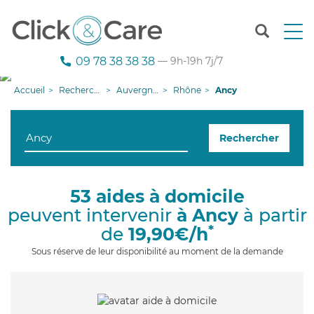
T
o
g
09 78 38 38 38
— 9h-19h 7j/7
g
l
Accueil
Recherche aide à domicile
Auvergne-Rhône-Alpes
Rhône
Ancy
e
n
a
Rechercher
v
i
g
a
53 aides à domicile
t
peuvent intervenir
à Ancy
à partir
i
o
*
de
19,90€/h
n
Sous réserve de leur disponibilité au moment de la demande