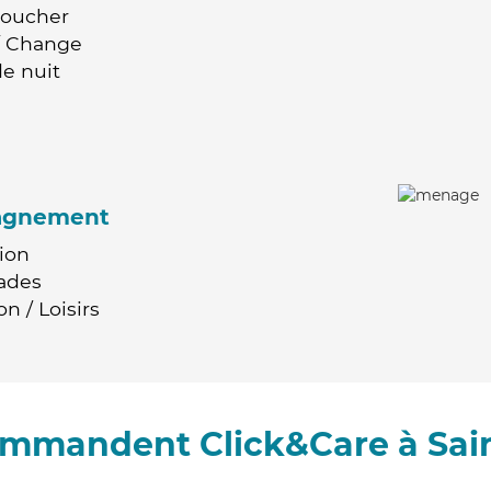
Coucher
 / Change
e nuit
agnement
ion
ades
n / Loisirs
commandent Click&Care à Sai