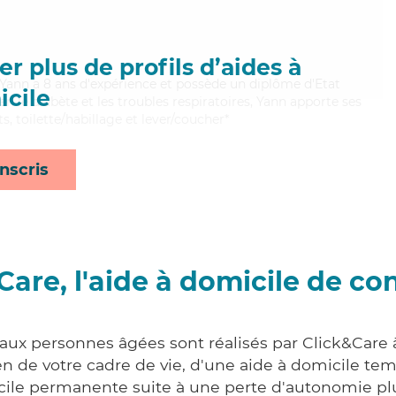
r plus de profils d’aides à
f, Yann a 8 ans d'expérience et possède un diplôme d'Etat
cile
ien le diabète et les troubles respiratoires, Yann apporte ses
ts, toilette/habillage et lever/coucher*
nscris
Care, l'aide à domicile de co
 aux personnes âgées sont réalisés par Click&Care 
 de votre cadre de vie, d'une aide à domicile tem
cile permanente suite à une perte d'autonomie pl