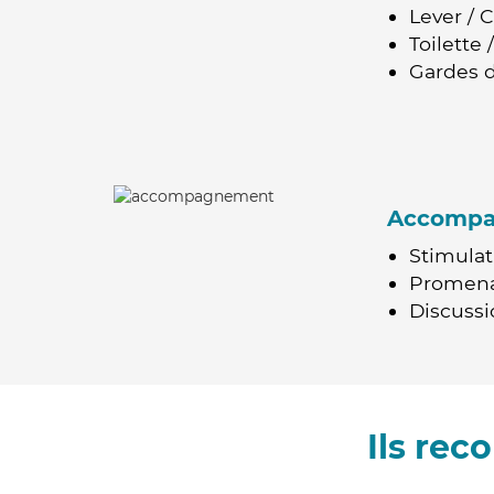
Lever / 
Toilette
Gardes d
Accomp
Stimulat
Promen
Discussio
Ils re