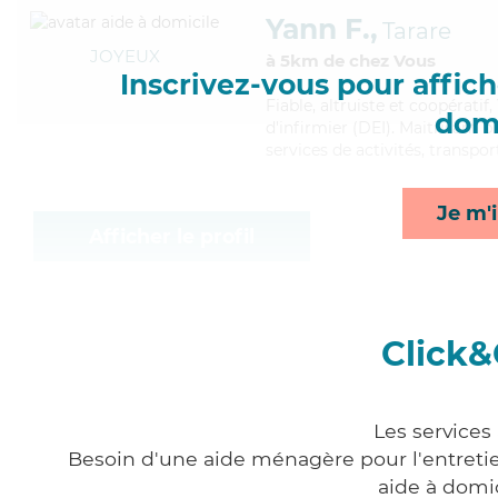
Yann F.,
Tarare
JOYEUX
à 5km de chez Vous
Inscrivez-vous pour affiche
Fiable
, altruiste et coopérati
domi
d'infirmier (DEI). Maitrisant b
services de activités, transpor
Je m'i
Afficher le profil
Click&
Les services
Besoin d'une aide ménagère pour l'entretien
aide à domi