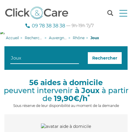
T
o
g
09 78 38 38 38
— 9h-19h 7j/7
g
l
Accueil
Recherche aide à domicile
Auvergne-Rhône-Alpes
Rhône
Joux
e
n
a
Rechercher
v
i
g
a
56 aides à domicile
t
peuvent intervenir
à Joux
à partir
i
o
*
de
19,90€/h
n
Sous réserve de leur disponibilité au moment de la demande