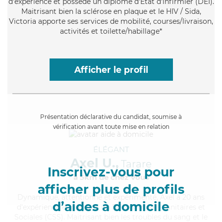
d'expérience et possède un diplôme d'Etat d'infirmier (DEI).
Maitrisant bien la sclérose en plaque et le HIV / Sida,
Victoria apporte ses services de mobilité, courses/livraison,
activités et toilette/habillage*
Afficher le profil
Présentation déclarative du candidat, soumise à
vérification avant toute mise en relation
ÉLÉGANT
Axel U.,
Tarare
Inscrivez-vous pour
à 5km de chez Vous
afficher plus de profils
Dynamique
, attentionné et expérimenté, Axel a 20 ans
d’aides à domicile
d'expérience et possède un BEP Carrières Sanitaires et
Sociales (CSS). Maitrisant bien les troubles du sang et le