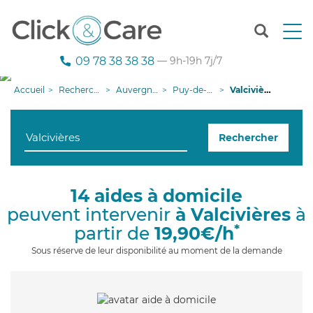
T
o
g
09 78 38 38 38
— 9h-19h 7j/7
g
l
Accueil
Recherche aide à domicile
Auvergne-Rhône-Alpes
Puy-de-Dôme
Valcivières
e
n
a
Rechercher
v
i
g
a
14 aides à domicile
t
peuvent intervenir
à Valcivières
à
i
o
*
partir de
19,90€/h
n
Sous réserve de leur disponibilité au moment de la demande