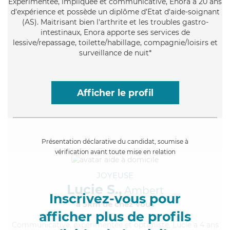
Expérimentée
, impliquée et communicative, Enora a 20 ans
d'expérience et possède un diplôme d'Etat d'aide-soignant
(AS). Maitrisant bien l'arthrite et les troubles gastro-
intestinaux, Enora apporte ses services de
lessive/repassage, toilette/habillage, compagnie/loisirs et
surveillance de nuit*
Afficher le profil
Présentation déclarative du candidat, soumise à
vérification avant toute mise en relation
JOYEUSE
Lucie S.,
Ambert
Inscrivez-vous pour
à 5km de chez Vous
afficher plus de profils
Communicative
, expérimentée et optimiste, Lucie a 4 ans