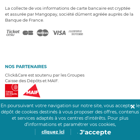
La collecte de vos informations de carte bancaire est cryptée
et assurée par Mangopay, société dûment agréée auprès de la
Banque de France.
NOS PARTENAIRES
Click&Care est soutenu par les Groupes
Caisse des Dépôts et MAIF.
En poursuivant votre navigation sur notre site, vous acceptez le
✕
dépôt de cookies destinés à vous proposer des offres, contenus
et services adaptés à vos centres d’intérêts.
Pour plus
EXPERTS À VOTRE ÉCOUTE
d’informations et paramétrer vos cookies,
Un besoin de recrutement ? Click&Care vous accompagne par
J'accepte
cliquez ici
.
téléphone 7/7
.
Être rappelé aujourd'hui