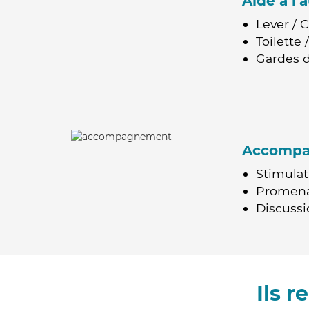
Aide à l
Lever / 
Toilette
Gardes d
Accomp
Stimulat
Promen
Discussio
Ils 