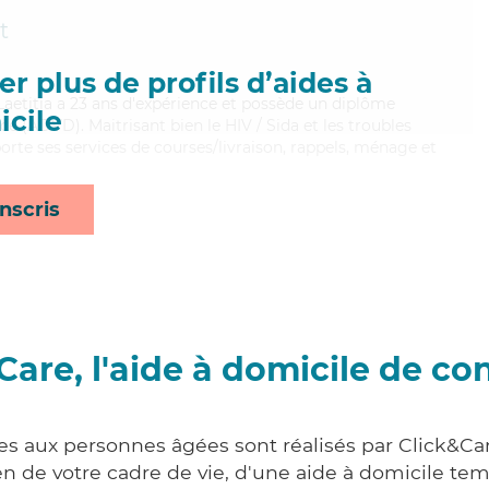
t
r plus de profils d’aides à
e, Laetitia a 23 ans d'expérience et possède un diplôme
cile
e (ADVD). Maitrisant bien le HIV / Sida et les troubles
porte ses services de courses/livraison, rappels, ménage et
nscris
Care, l'aide à domicile de co
es aux personnes âgées sont réalisés par Click&Car
 de votre cadre de vie, d'une aide à domicile tem