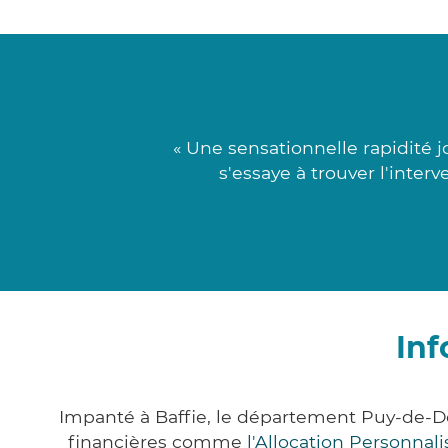
« Une sensationnelle rapidité
s'essaye à trouver l'interv
Inf
Impanté à Baffie, le département Puy-de-
financières comme
l'Allocation Personna