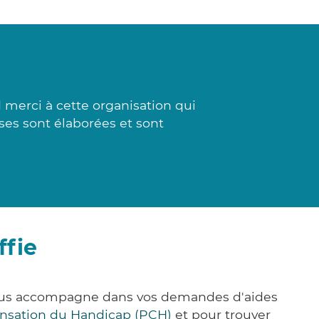
merci à cette organisation qui
onses sont élaborées et sont
ffie
vous accompagne dans vos demandes d'aides
nsation du Handicap (PCH)
et pour trouver