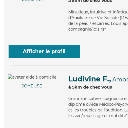
à 5km de chez Vous
Minutieux
, intuitive et infat
d'Auxiliaire de Vie Sociale (DE
de la peau / escarres, Louis ap
compagnie/loisirs*
Afficher le profil
Ludivine F.,
Ambe
JOYEUSE
à 5km de chez Vous
Communicative
, soigneuse e
diplôme d'Aide Médico-Psycho
et les troubles de l'audition, 
lessive/repassage et mobilité*