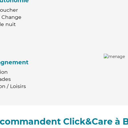
'autonomie
Coucher
 / Change
e nuit
agnement
ion
ades
n / Loisirs
recommandent Click&Care à B