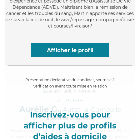
d'expérience et possède un diplôme d'Assistante De Vie
Dépendance (ADVD). Maitrisant bien la rémission de
cancer et les troubles du sang, Martin apporte ses services
de surveillance de nuit, lessive/repassage, compagnie/loisirs
et courses/livraison*
Afficher le profil
Présentation déclarative du candidat, soumise à
vérification avant toute mise en relation
ALTRUISTE
Aurélie G.,
Auzat-la-Combelle
Inscrivez-vous pour
à 5km de chez Vous
afficher plus de profils
Expérimentée
, altruiste et infatiguable, Aurélie a 18 ans
d’aides à domicile
d'expérience et possède un BEP Carrières Sanitaires et