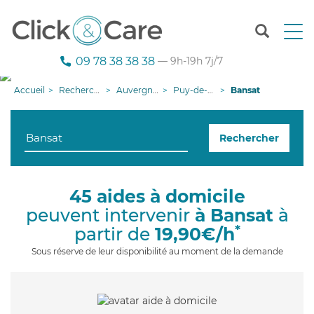
T
o
g
09 78 38 38 38
— 9h-19h 7j/7
g
l
Accueil
Recherche aide à domicile
Auvergne-Rhône-Alpes
Puy-de-Dôme
Bansat
e
n
a
Rechercher
v
i
g
a
45 aides à domicile
t
peuvent intervenir
à Bansat
à
i
o
*
partir de
19,90€/h
n
Sous réserve de leur disponibilité au moment de la demande