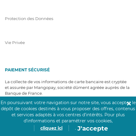
Protection des Données
Vie Privée
PAIEMENT SÉCURISÉ
La collecte de vos informations de carte bancaire est cryptée
et assurée par Mangopay, société dûment agréée auprès de la
Banque de France.
En poursuivant votre navigation sur notre site, vous acceptez le
✕
dépôt de cookies destinés à vous proposer des offres, contenus
et services adaptés à vos centres d’intérêts.
Pour plus
d’informations et paramétrer vos cookies,
J'accepte
cliquez ici
.