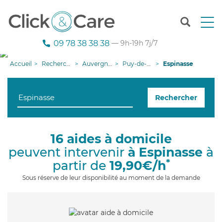
T
o
g
09 78 38 38 38
— 9h-19h 7j/7
g
l
Accueil
Recherche aide à domicile
Auvergne-Rhône-Alpes
Puy-de-Dôme
Espinasse
e
n
a
Rechercher
v
i
g
a
16 aides à domicile
t
peuvent intervenir
à Espinasse
à
i
o
*
partir de
19,90€/h
n
Sous réserve de leur disponibilité au moment de la demande