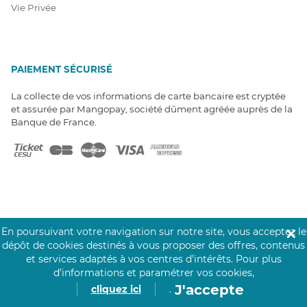
Vie Privée
PAIEMENT SÉCURISÉ
La collecte de vos informations de carte bancaire est cryptée
et assurée par Mangopay, société dûment agréée auprès de la
Banque de France.
NOS PARTENAIRES
En poursuivant votre navigation sur notre site, vous acceptez le
✕
Click&Care est soutenu par les Groupes
dépôt de cookies destinés à vous proposer des offres, contenus
Caisse des Dépôts et MAIF.
et services adaptés à vos centres d’intérêts.
Pour plus
d’informations et paramétrer vos cookies,
J'accepte
cliquez ici
.