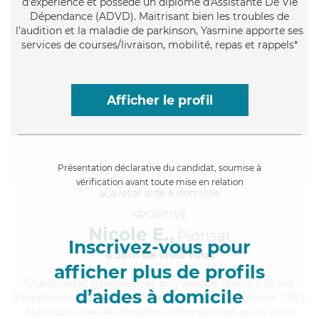
d'expérience et possède un diplôme d'Assistante De Vie
Dépendance (ADVD). Maitrisant bien les troubles de
l'audition et la maladie de parkinson, Yasmine apporte ses
services de courses/livraison, mobilité, repas et rappels*
Afficher le profil
Présentation déclarative du candidat, soumise à
vérification avant toute mise en relation
SPORTIVE
Nicole E.,
Pionsat
Inscrivez-vous pour
à 5km de chez Vous
afficher plus de profils
Chaleureuse
, généreuse et polyvalente, Nicole a 18 ans
d’aides à domicile
d'expérience et possède un diplôme d'Etat d'infirmier (DEI).
Maitrisant bien les troubles orthopédiques et les soins