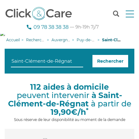
T
o
g
09 78 38 38 38
— 9h-19h 7j/7
g
l
Accueil
Recherche aide à domicile
Auvergne-Rhône-Alpes
Puy-de-Dôme
Saint-Clément-de-Régnat
e
n
a
Rechercher
v
i
g
a
112 aides à domicile
t
peuvent intervenir
à Saint-
i
o
Clément-de-Régnat
à partir de
n
*
19,90€/h
Sous réserve de leur disponibilité au moment de la demande