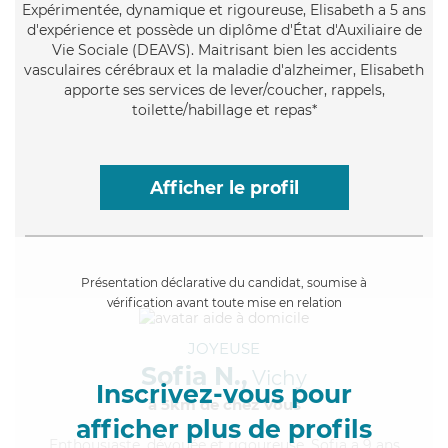
Expérimentée
, dynamique et rigoureuse, Elisabeth a 5 ans
d'expérience et possède un diplôme d'État d'Auxiliaire de
Vie Sociale (DEAVS). Maitrisant bien les accidents
vasculaires cérébraux et la maladie d'alzheimer, Elisabeth
apporte ses services de lever/coucher, rappels,
toilette/habillage et repas*
Afficher le profil
Présentation déclarative du candidat, soumise à
vérification avant toute mise en relation
JOYEUSE
Sofia N.,
Vichy
Inscrivez-vous pour
à 5km de chez Vous
afficher plus de profils
Enthousiaste
, dévouée et rigoureuse, Sofia a 9 ans