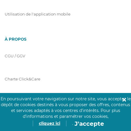
Utilisation de l'application mobile
À PROPOS
CGU / GGV
Charte Click&Care
En poursuivant votre navigation sur notre site, vous acceptez le
✕
Code de Déontologie
dépôt de cookies destinés à vous proposer des offres, contenus
et services adaptés à vos centres d’intérêts.
Pour plus
d’informations et paramétrer vos cookies,
J'accepte
cliquez ici
.
Mentions Légales