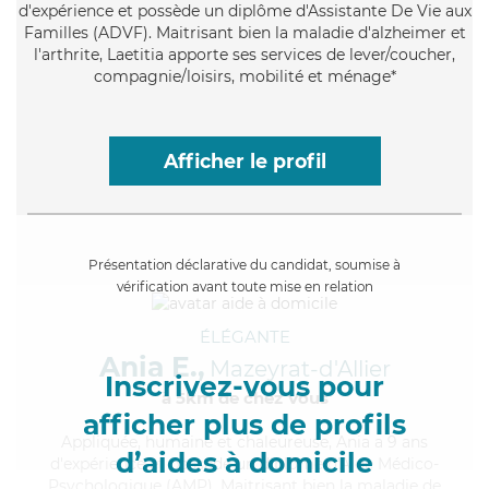
d'expérience et possède un diplôme d'Assistante De Vie aux
Familles (ADVF). Maitrisant bien la maladie d'alzheimer et
l'arthrite, Laetitia apporte ses services de lever/coucher,
compagnie/loisirs, mobilité et ménage*
Afficher le profil
Présentation déclarative du candidat, soumise à
vérification avant toute mise en relation
ÉLÉGANTE
Ania E.,
Mazeyrat-d'Allier
Inscrivez-vous pour
à 5km de chez Vous
afficher plus de profils
Appliquée
, humaine et chaleureuse, Ania a 9 ans
d’aides à domicile
d'expérience et possède un diplôme d'Aide Médico-
Psychologique (AMP). Maitrisant bien la maladie de