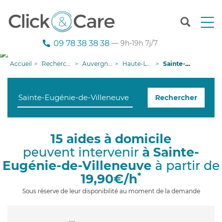
T
o
g
09 78 38 38 38
— 9h-19h 7j/7
g
l
Accueil
Recherche aide à domicile
Auvergne-Rhône-Alpes
Haute-Loire
Sainte-Eugénie-de-Villeneuve
e
n
a
Rechercher
v
i
g
a
15 aides à domicile
t
peuvent intervenir
à Sainte-
i
o
Eugénie-de-Villeneuve
à partir de
n
*
19,90€/h
Sous réserve de leur disponibilité au moment de la demande