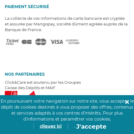
PAIEMENT SÉCURISÉ
La collecte de vos informations de carte bancaire est cryptée
et assurée par Mangopay, société dûment agréée auprès de la
Banque de France.
NOS PARTENAIRES
Click&Care est soutenu par les Groupes
Caisse des Dépôts et MAIF.
En poursuivant votre navigation sur notre site, vous acceptez le
✕
dépôt de cookies destinés à vous proposer des offres, contenus
et services adaptés à vos centres d’intérêts.
Pour plus
d’informations et paramétrer vos cookies,
EXPERTS À VOTRE ÉCOUTE
J'accepte
cliquez ici
.
Un besoin de recrutement ? Click&Care vous accompagne par