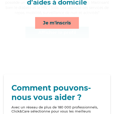
d’aides à domicile
possède un diplôme d'Etat d'aide-soignant (AS). Maitrisant
bien le diabète et le HIV / Sida, Lea apporte ses services de
repas, mobilité, surveillance de nuit et activités*
Je m'inscris
Afficher le profil
Comment pouvons-
nous vous aider ?
Avec un réseau de plus de 180 000 professionnels,
Click&Care sélectionne pour vous les meilleurs