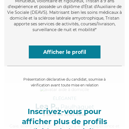
Minutieux
, volontaire et rigoureux, Tristan a 9 ans
d'expérience et possède un diplôme d'État d'Auxiliaire de
Vie Sociale (DEAVS). Maitrisant bien les soins médicaux à
domicile et la sclérose latérale amyotrophique, Tristan
apporte ses services de activités, courses/livraison,
surveillance de nuit et mobilité*
Afficher le profil
Présentation déclarative du candidat, soumise à
vérification avant toute mise en relation
ÉLÉGANTE
Lea P.,
Paulhaguet
Inscrivez-vous pour
à 5km de chez Vous
afficher plus de profils
Gaie
, énergique et altruiste, Lea a 4 ans d'expérience et