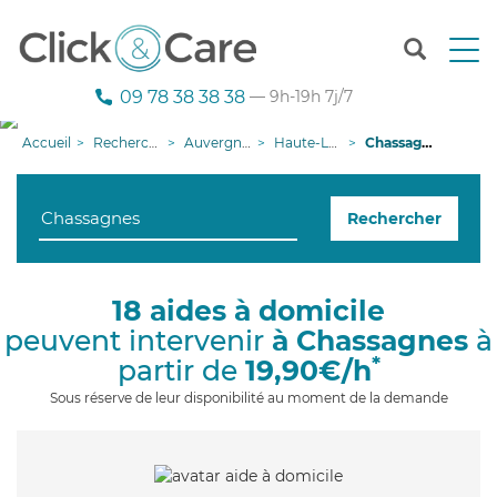
T
o
g
09 78 38 38 38
— 9h-19h 7j/7
g
l
Accueil
Recherche aide à domicile
Auvergne-Rhône-Alpes
Haute-Loire
Chassagnes
e
n
a
Rechercher
v
i
g
a
18 aides à domicile
t
peuvent intervenir
à Chassagnes
à
i
o
*
partir de
19,90€/h
n
Sous réserve de leur disponibilité au moment de la demande