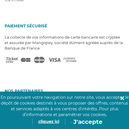
PAIEMENT SÉCURISÉ
La collecte de vos informations de carte bancaire est cryptée
et assurée par Mangopay, société dûment agréée auprès de la
Banque de France.
NOS PARTENAIRES
En poursuivant votre navigation sur notre site, vous acceptez le
✕
Click&Care est soutenu par les Groupes
dépôt de cookies destinés à vous proposer des offres, contenus
Caisse des Dépôts et MAIF.
et services adaptés à vos centres d’intérêts.
Pour plus
d’informations et paramétrer vos cookies,
J'accepte
cliquez ici
.