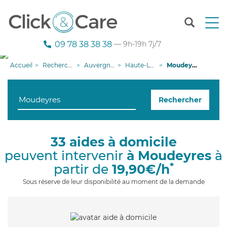
T
o
g
09 78 38 38 38
— 9h-19h 7j/7
g
l
Accueil
Recherche aide à domicile
Auvergne-Rhône-Alpes
Haute-Loire
Moudeyres
e
n
a
Rechercher
v
i
g
a
33 aides à domicile
t
peuvent intervenir
à Moudeyres
à
i
o
*
partir de
19,90€/h
n
Sous réserve de leur disponibilité au moment de la demande