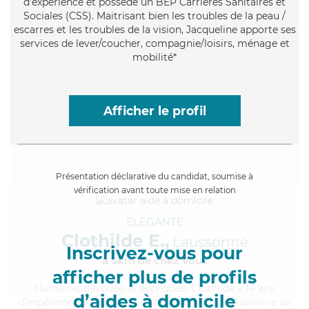
d'expérience et possède un BEP Carrières Sanitaires et
Sociales (CSS). Maitrisant bien les troubles de la peau /
escarres et les troubles de la vision, Jacqueline apporte ses
services de lever/coucher, compagnie/loisirs, ménage et
mobilité*
Afficher le profil
Présentation déclarative du candidat, soumise à
vérification avant toute mise en relation
ÉLÉGANTE
Clothilde E.,
Laussonne
Inscrivez-vous pour
à 5km de chez Vous
afficher plus de profils
Humaine
, dévouée et appliquée, Clothilde a 14 ans
d’aides à domicile
d'expérience et possède un diplôme d'État d'Auxiliaire de