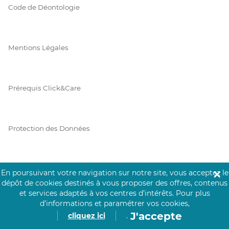
Code de Déontologie
Mentions Légales
Prérequis Click&Care
Protection des Données
Vie Privée
En poursuivant votre navigation sur notre site, vous acceptez le
✕
dépôt de cookies destinés à vous proposer des offres, contenus
et services adaptés à vos centres d’intérêts.
Pour plus
d’informations et paramétrer vos cookies,
J'accepte
PAIEMENT SÉCURISÉ
cliquez ici
.