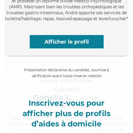
et possède un diplôme d'Aide Médico-Psychologique
(AMP). Maitrisant bien les troubles orthopédiques et les
troubles gastro-intestinaux, André apporte ses services de
toilette/habillage, repas, lessive/repassage et lever/coucher*
Afficher le profil
Présentation déclarative du candidat, soumise à
vérification avant toute mise en relation
ÉLÉGANTE
Ophélie L.,
Lantriac
Inscrivez-vous pour
à 5km de chez Vous
afficher plus de profils
Expérimentée
, altruiste et minutieuse, Ophélie a 6 ans
d’aides à domicile
d'expérience et possède un diplôme d'Etat d'aide-soignant
(AS). Maitrisant bien la trachéotomie / ventilation et les