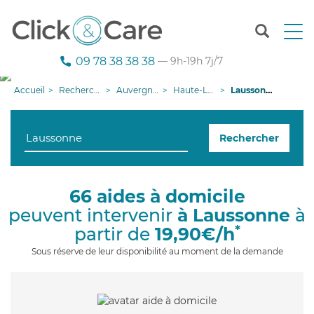
T
o
g
09 78 38 38 38
— 9h-19h 7j/7
g
l
Accueil
Recherche aide à domicile
Auvergne-Rhône-Alpes
Haute-Loire
Laussonne
e
n
a
Rechercher
v
i
g
a
66 aides à domicile
t
peuvent intervenir
à Laussonne
à
i
o
*
partir de
19,90€/h
n
Sous réserve de leur disponibilité au moment de la demande