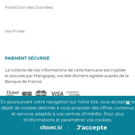
Protection des Données
Vie Privée
PAIEMENT SÉCURISÉ
La collecte de vos informations de carte bancaire est cryptée
et assurée par Mangopay, société dûment agréée auprès de la
Banque de France.
En poursuivant votre navigation sur notre site, vous acceptez le
✕
dépôt de cookies destinés à vous proposer des offres, contenus
et services adaptés à vos centres d’intérêts.
Pour plus
d’informations et paramétrer vos cookies,
NOS PARTENAIRES
J'accepte
cliquez ici
.
Click&Care est soutenu par les Groupes