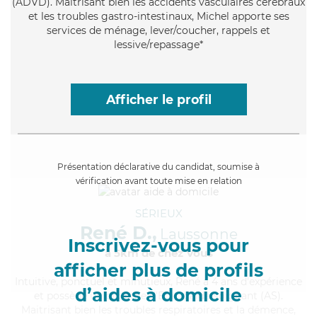
(ADVD). Maitrisant bien les accidents vasculaires cérébraux
et les troubles gastro-intestinaux, Michel apporte ses
services de ménage, lever/coucher, rappels et
lessive/repassage*
Afficher le profil
Présentation déclarative du candidat, soumise à
vérification avant toute mise en relation
SÉRIEUX
René D.,
Laussonne
Inscrivez-vous pour
à 5km de chez Vous
afficher plus de profils
Intuitive
, ponctuel et minutieux, René a 4 ans d'expérience
d’aides à domicile
et possède un diplôme d'Etat d'aide-soignant (AS).
Maitrisant bien les troubles respiratoires et la démence,