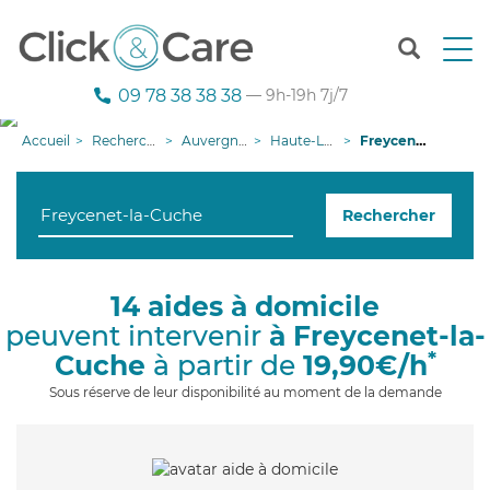
T
o
g
09 78 38 38 38
— 9h-19h 7j/7
g
l
Accueil
Recherche aide à domicile
Auvergne-Rhône-Alpes
Haute-Loire
Freycenet-la-Cuche
e
n
a
Rechercher
v
i
g
a
14 aides à domicile
t
peuvent intervenir
à Freycenet-la-
i
o
*
Cuche
à partir de
19,90€/h
n
Sous réserve de leur disponibilité au moment de la demande