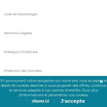
Code de Déontologie
Mentions Légales
Prérequis Click&Care
Protection des Données
En poursuivant votre navigation sur notre site, vous acceptez le
✕
dépôt de cookies destinés à vous proposer des offres, contenus
Vie Privée
et services adaptés à vos centres d’intérêts.
Pour plus
d’informations et paramétrer vos cookies,
J'accepte
cliquez ici
.