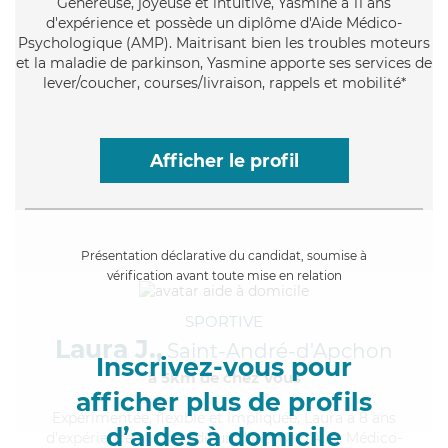
Généreuse
, joyeuse et intuitive, Yasmine a 11 ans
d'expérience et possède un diplôme d'Aide Médico-
Psychologique (AMP). Maitrisant bien les troubles moteurs
et la maladie de parkinson, Yasmine apporte ses services de
lever/coucher, courses/livraison, rappels et mobilité*
Afficher le profil
Présentation déclarative du candidat, soumise à
vérification avant toute mise en relation
SPORTIVE
Laura J.,
Saint-André-d'Apchon
Inscrivez-vous pour
à 5km de chez Vous
afficher plus de profils
Expérimentée
, flexible et impliquée, Laura a 8 ans
d’aides à domicile
d'expérience et possède un diplôme d'Aide Médico-