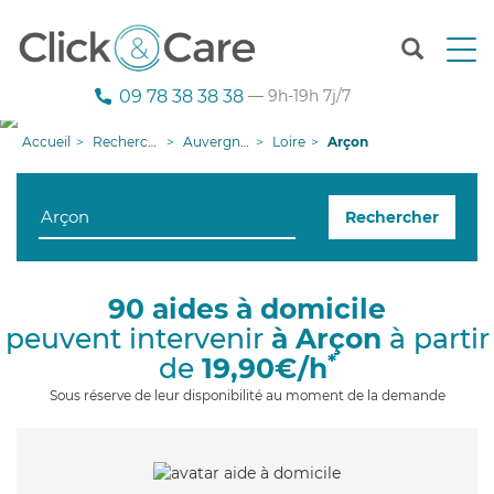
T
o
g
09 78 38 38 38
— 9h-19h 7j/7
g
l
Accueil
Recherche aide à domicile
Auvergne-Rhône-Alpes
Loire
Arçon
e
n
a
Rechercher
v
i
g
a
90 aides à domicile
t
peuvent intervenir
à Arçon
à partir
i
o
*
de
19,90€/h
n
Sous réserve de leur disponibilité au moment de la demande