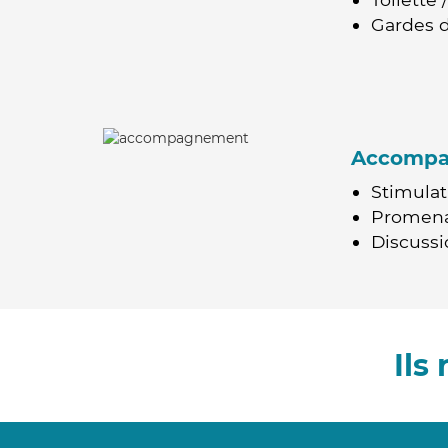
Gardes d
Accomp
Stimulat
Promen
Discussio
Ils