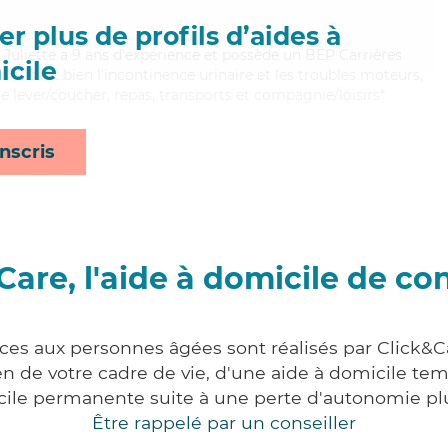
r plus de profils d’aides à
e, Juliette a 9 ans d'expérience et possède un BEP Carrières
cile
aitrisant bien l'incontinence urinaire et les troubles moteurs,
de lever/coucher, repas, transports et compagnie/loisirs*
nscris
Care, l'aide à domicile de co
ices aux personnes âgées sont réalisés par Click&Ca
 de votre cadre de vie, d'une aide à domicile tem
cile permanente suite à une perte d'autonomie pl
Être rappelé par un conseiller