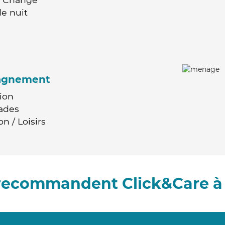
e nuit
agnement
ion
ades
n / Loisirs
 recommandent Click&Care à