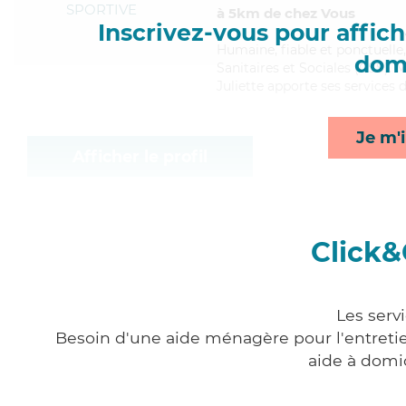
SPORTIVE
à 5km de chez Vous
Inscrivez-vous pour affiche
Humaine
, fiable et ponctuell
domi
Sanitaires et Sociales (CSS). M
Juliette apporte ses services 
Je m'i
Afficher le profil
Click&
Les serv
Besoin d'une aide ménagère pour l'entretien
aide à domi