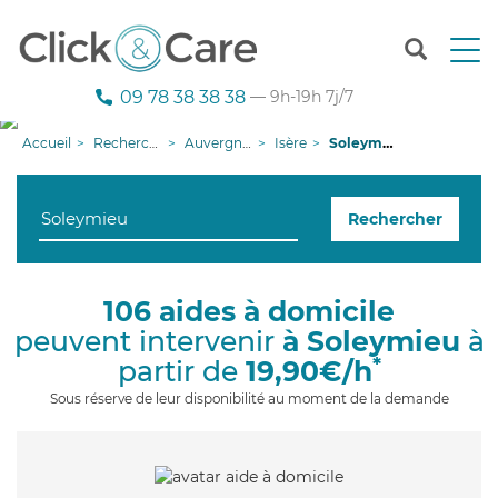
T
o
g
09 78 38 38 38
— 9h-19h 7j/7
g
l
Accueil
Recherche aide à domicile
Auvergne-Rhône-Alpes
Isère
Soleymieu
e
n
a
Rechercher
v
i
g
a
106 aides à domicile
t
peuvent intervenir
à Soleymieu
à
i
o
*
partir de
19,90€/h
n
Sous réserve de leur disponibilité au moment de la demande