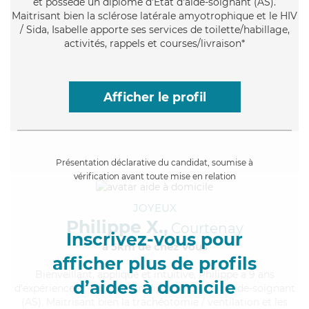
et possède un diplôme d'Etat d'aide-soignant (AS).
Maitrisant bien la sclérose latérale amyotrophique et le HIV
/ Sida, Isabelle apporte ses services de toilette/habillage,
activités, rappels et courses/livraison*
Afficher le profil
Présentation déclarative du candidat, soumise à
vérification avant toute mise en relation
JOYEUX
Philippe X.,
Courtenay
Inscrivez-vous pour
à 5km de chez Vous
afficher plus de profils
Bienveillant
, appliqué et intuitive, Philippe a 9 ans
d’aides à domicile
d'expérience et possède un diplôme d'Etat d'aide-soignant
(AS). Maitrisant bien la trachéotomie / ventilation et les