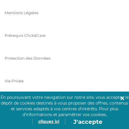
Mentions Légales
Prérequis Click&Care
Protection des Données
Vie Privée
En poursuivant votre navigation sur notre site, vous acceptez le
✕
dépôt de cookies destinés à vous proposer des offres, contenus
PAIEMENT SÉCURISÉ
et services adaptés à vos centres d’intérêts.
Pour plus
d’informations et paramétrer vos cookies,
La collecte de vos informations de carte bancaire est cryptée
J'accepte
cliquez ici
.
et assurée par Mangopay, société dûment agréée auprès de la
Banque de France.