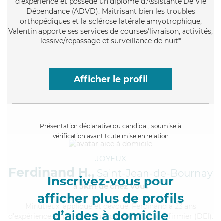
d'expérience et possède un diplôme d'Assistante De Vie
Dépendance (ADVD). Maitrisant bien les troubles
orthopédiques et la sclérose latérale amyotrophique,
Valentin apporte ses services de courses/livraison, activités,
lessive/repassage et surveillance de nuit*
Afficher le profil
Présentation déclarative du candidat, soumise à
vérification avant toute mise en relation
JOYEUX
Ferdinand H.,
Saint-Jean-de-Bournay
Inscrivez-vous pour
à 5km de chez Vous
afficher plus de profils
Minutieux
, appliqué et dévoué, Ferdinand a 23 ans
d’aides à domicile
d'expérience et possède un diplôme d'Etat d'infirmier (DEI).