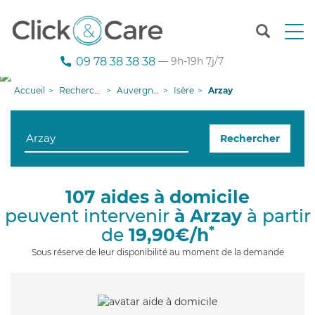
T
o
g
09 78 38 38 38
— 9h-19h 7j/7
g
l
Accueil
Recherche aide à domicile
Auvergne-Rhône-Alpes
Isère
Arzay
e
n
a
Rechercher
v
i
g
a
107 aides à domicile
t
peuvent intervenir
à Arzay
à partir
i
o
*
de
19,90€/h
n
Sous réserve de leur disponibilité au moment de la demande