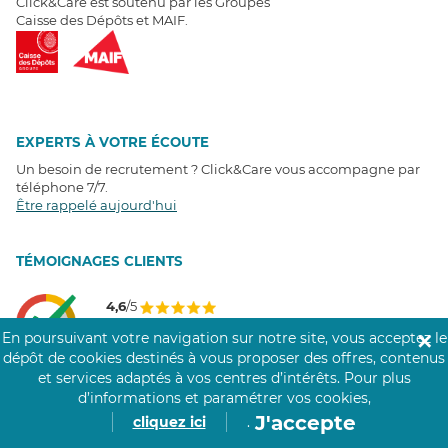
Click&Care est soutenu par les Groupes
Caisse des Dépôts et MAIF.
EXPERTS À VOTRE ÉCOUTE
Un besoin de recrutement ? Click&Care vous accompagne par
téléphone 7/7
.
Être rappelé aujourd'hui
T
É
MOIGNAGES CLIENTS
4,6
/5
Avis clients
récoltés sur
En poursuivant votre navigation sur notre site, vous acceptez le
✕
Google
dépôt de cookies destinés à vous proposer des offres, contenus
et services adaptés à vos centres d’intérêts.
Pour plus
d’informations et paramétrer vos cookies,
J'accepte
cliquez ici
.
COMMUNAUTÉ CLICK&CARE